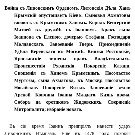
Война съ Ливонскимъ Орденомъ. Литовскія Дѣла. Ханъ
Крымскій опустошаетъ Кіевъ. Сыновья Ахматовы
воюютъ съ Крымскимъ Ханомъ. Король Венгерскій
Матѳей въ дружбѣ съ Іоанномъ. Бракъ сына
Іоаннова съ Еленою, дочерью Стефана, Господаря
Молдавскаго. Завоеваніе Твери. Присоединеніе
Удѣла Верейскаго къ Москвѣ. Князья Ростовскіе,
Ярославскіе лишены правъ Владѣтельныхъ.
Происшествія Рязанскія. Покореніе Казани.
Сношенія съ Ханомъ Крымскимъ. Посольство
Муртозы, сына Ахматова, въ Москву. Посольство
Ногайское. Покореніе Вятки. Завоеваніе земли
Арской. Кончина Іоанна Младаго. Казнь врача.
Соборъ на еретиковъ Жидовскихъ. Сверженіе
Митрополита; избраніе новаго.
Въ сіе время Іоаннъ предпріялъ нанести ударъ
Ливонскимъ Нѣмцамъ. Еще въ 1478 году, покоряя