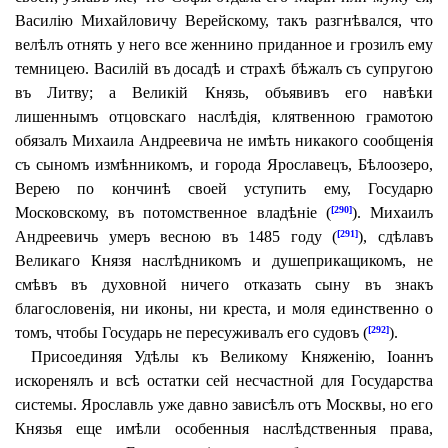
Василію Михайловичу Верейскому, такъ разгнѣвался, что
велѣлъ отнять у него все женнино приданное и грозилъ ему
темницею. Василій въ досадѣ и страхѣ бѣжалъ съ супругою
въ Литву; а Великій Князь, объявивъ его навѣки
лишеннымъ отцовскаго наслѣдія, клятвенною грамотою
обязалъ Михаила Андреевича не имѣть никакого сообщенія
съ сыномъ измѣнникомъ, и города Ярославецъ, Бѣлоозеро,
Верею по кончинѣ своей уступить ему, Государю
Московскому, въ потомственное владѣніе (
). Михаилъ
[290]
Андреевичь умеръ весною въ 1485 году (
), сдѣлавъ
[291]
Великаго Князя наслѣдникомъ и душеприкащикомъ, не
смѣвъ въ духовной ничего отказать сыну въ знакъ
благословенія, ни иконы, ни креста, и моля единственно о
томъ, чтобы Государь не пересуживалъ его судовъ (
).
[292]
Присоединяя Удѣлы къ Великому Княженію, Іоаннъ
искоренялъ и всѣ остатки сей несчастной для Государства
системы. Ярославль уже давно зависѣлъ отъ Москвы, но его
Князья еще имѣли особенныя наслѣдственныя права,