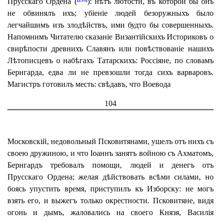
Прусскаго Ордена (
): нѣтъ лютости, въ которой бы онъ
не обвинялъ ихъ; убіеніе людей безоружныхъ было
легчайшимъ изъ злодѣйствъ, ими будто бы совершенныхъ.
Напомнимъ Читателю сказаніе Византійскихъ Историковъ о
свирѣпости древнихъ Славянъ или повѣствованіе нашихъ
Лѣтописцевъ о набѣгахъ Татарскихъ: Россіяне, по словамъ
Бернгарда, едва ли не превзошли тогда сихъ варваровъ.
Магистръ готовилъ месть: свѣдавъ, что Воевода
104
Московскій, недовольный Псковитянами, ушелъ отъ нихъ съ
своею дружиною, и что Іоаннъ занятъ войною съ Ахматомъ,
Бернгардъ требовалъ помощи, людей и денегъ отъ
Прусскаго Ордена; желая дѣйствовать всѣми силами, но
боясь упустить время, приступилъ къ Изборску: не могъ
взять его, и выжегъ только окрестности. Псковитяне, видя
огонь и дымъ, жаловались на своего Князя, Василія