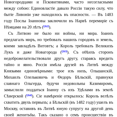
Новогородцами и Псковитянами, часто несогласными
между собою: Единовластіе давало Россіи такую силу, что
бытіе Ливоніи уже находилось въ опасности. —
Въ 1483
году Послы Іоанновы заключили въ Нарвѣ перемиріе съ
Нѣмцами на 20 лѣтъ (
).
[262]
Съ Литвою не было ни войны, ни мира. Іоаннъ
предлагалъ миръ, но требовалъ нашихъ городовъ и земель,
коими завладѣлъ Витовтъ; а Король требовалъ Великихъ
Лукъ и даже Новагорода (
). Съ обѣихъ сторонъ
[263]
недоброжелательствовали другъ другу, стараясь вредить
тайно и явно. Россія имѣла друзей въ Литвѣ между
Князьями единовѣрными: трое изъ нихъ, Ольшанскій,
Михаилъ Олельковичь и Ѳедоръ Бѣльскій, правнуки
славнаго Ольгерда, будучи недовольны Казимиромъ,
замыслили поддаться Іоанну съ ихъ Удѣлами въ землѣ
Сѣверской (
). Сіе намѣреніе открылось: Король велѣлъ
[264]
схватить двухъ первыхъ; а Бѣльскій (въ 1482 году) ушелъ въ
Москву, оставивъ въ Литвѣ юную супругу на другой день
своей женитьбы. Такъ сказано о семъ происшествіи въ