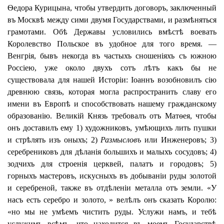
Ѳедора Курицына, чтобы утвердить договоръ, заключенный
въ Москвѣ между сими двумя Государствами, и размѣняться
грамотами. Обѣ Державы условились вмѣстѣ воевать
Королевство Польское въ удобное для того время. —
Венгрія, бывъ некогда въ частыхъ сношеніяхъ съ южною
Россіею, уже около двухъ сотъ лѣтъ какъ бы не
существовала для нашей Исторіи: Іоаннъ возобновилъ сію
древнюю связь, которая могла распространить славу его
имени въ Европѣ и способствовать нашему гражданскому
образованію. Великій Князь требовалъ отъ Матѳея, чтобы
онъ доставилъ ему 1) художниковъ, умѣющихъ лить пушки
и стрѣлять изъ оныхъ; 2)
Размысловъ
или Инженеровъ; 3)
серебрениковъ для дѣланія большихъ и малыхъ сосудовъ; 4)
зодчихъ для строенія церквей, палатъ и городовъ; 5)
горныхъ мастеровъ, искусныхъ въ добываніи руды золотой
и серебреной, также въ отдѣленіи металла отъ земли. «У
насъ есть серебро и золото, » велѣлъ онъ сказать Королю:
«но мы не умѣемъ чистить руды. Услужи намъ, и тебѣ
услужимъ всѣмъ, что находится въ моемъ Государствѣ