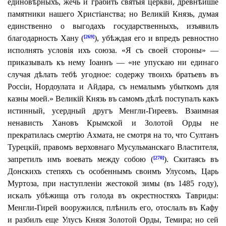
единовѣрныхъ, жечь и грабить святыя церкви, древнѣйшіе
памятники нашего Христіанства; но Великій Князь, думая
единственно о выгодахъ государственныхъ, изъявилъ
благодарность Хану (
), убѣждая его и впредъ ревностно
[269]
исполнять условія ихъ союза. «Я съ своей стороны» —
приказывалъ къ нему Іоаннъ — «не упускаю ни единаго
случая дѣлать тебѣ угодное: содержу твоихъ братьевъ въ
Россіи, Нордоулата и Айдара, съ немалымъ убыткомъ для
казны моей.» Великій Князь въ самомъ дѣлѣ поступалъ какъ
истинный, усердный другъ Менгли-Гиреевъ. Взаимная
ненависть Хановъ Крымской и Золотой Орды не
прекратилась смертію Ахмата, не смотря на то, что Султанъ
Турецкій, правомъ верховнаго Мусульманскаго Властителя,
запретилъ имъ воевать между собою (
).
Скитаясь въ
[270]
Донскихъ степяхъ съ особеннымъ своимъ Улусомъ, Царь
Муртоза, при наступленіи жестокой зимы (въ 1485 году),
искалъ убѣжища отъ голода въ окрестностяхъ Тавриды:
Менгли-Гирей вооружился, плѣнилъ его, отослалъ въ Кафу
и разбилъ еще Улусъ Князя Золотой Орды, Темира; но сей