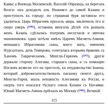
Камы; а Воевода Московскій, Василій Образецъ, на берегахъ
Волги: онъ доходилъ изъ Нижняго до самой Казани и
приступилъ къ городу; но страшная буря заставила его
удалиться. Царь Ибрагимъ просилъ мира, заключилъ его и
скоро умеръ (
), оставивъ многихъ дѣтей отъ разныхъ
[296]
женъ. Казань сдѣлалась театромъ несогласія и мятежа
чиновниковъ: одни хотѣли имѣть Царемъ Магметъ-Аминя,
меньшаго Ибрагимова сына, коего мать, именемъ
Нурсалтанъ, дочь Темирова, сочеталась вторымъ бракомъ съ
Ханомъ Таврическимъ, Менгли-Гиреемъ (
); другіе
[297]
держали сторону Алегама, старшаго сына, и съ помощію
Ногаевъ возвели его на престолъ, къ неудовольстію Іоанна,
который доброжелательствовалъ пасынку своего друга,
Менгли-Гирея, зналъ ненависть Алегамову къ Россіи, и
сверхъ того опасался тѣснаго союза Казани съ Ногаями.
Юный Магметъ-Аминь пріѣхалъ въ Москву (
): Великій
[298]
115