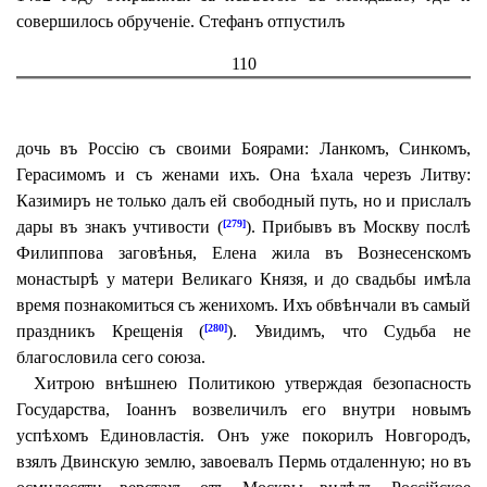
совершилось обрученіе. Стефанъ отпустилъ
110
дочь въ Россію съ своими Боярами: Ланкомъ, Синкомъ,
Герасимомъ и съ женами ихъ. Она ѣхала черезъ Литву:
Казимиръ не только далъ ей свободный путь, но и прислалъ
дары въ знакъ учтивости (
). Прибывъ въ Москву послѣ
[279]
Филиппова заговѣнья, Елена жила въ Вознесенскомъ
монастырѣ у матери Великаго Князя, и до свадьбы имѣла
время познакомиться съ женихомъ. Ихъ обвѣнчали въ самый
праздникъ Крещенія (
). Увидимъ, что Судьба не
[280]
благословила сего союза.
Хитрою внѣшнею Политикою утверждая безопасность
Государства, Іоаннъ возвеличилъ его внутри новымъ
успѣхомъ Единовластія. Онъ уже покорилъ Новгородъ,
взялъ Двинскую землю, завоевалъ Пермь отдаленную; но въ