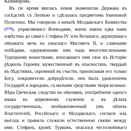
Казимиромъ.
Въ сіе время явилась новая знаменитая Держава въ
сосѣдствѣ съ Литвою и сдѣлалась предметомъ Іоанновой
Политики. Мы говорили о началѣ Молдавскаго Княжества
(
), управляемаго Воеводами, коихъ имена едва намъ
[276]
извѣстны до самаго Стефана IV или Великаго, дерзнувшаго
обнажить мечь на ужаснаго Магомета ІІ, и славными
побѣдами, одержанными имъ надъ многочисленными
Турецкими воинствами, вписавшаго имя свое въ Исторію
рѣдкихъ Героевъ: мужественный въ опасностяхъ, твердый
въ бѣдствіяхъ, скромный въ счастіи, приписывая его только
Богу, покровителю добродѣтели, онъ былъ удивленіемъ
Государей и народовъ, съ малыми средствами творя великое.
Вѣра Греческая, сходство въ обычаяхъ, употребленіе одного
языка въ церковномъ служеніи и въ дѣлахъ
государственныхъ, необыкновенный умъ обоихъ
Властителей, Россійскаго и Молдавскаго, согласіе ихъ
выгодъ и правилъ служили естественною связію между
ими. Стефанъ, кромѣ Турковъ, опасался честолюбиваго