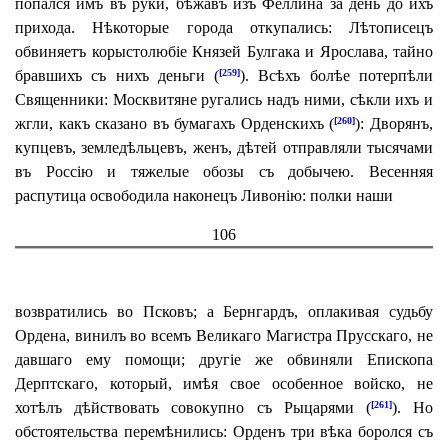
попался имъ въ руки, бѣжавъ изъ Феллина за день до ихъ
прихода. Нѣкоторые города откупались: Лѣтописецъ
обвиняетъ корыстолюбіе Князей Булгака и Ярослава, тайно
бравшихъ съ нихъ деньги (
). Всѣхъ болѣе потерпѣли
[259]
Священники: Москвитяне ругались надъ ними, сѣкли ихъ и
жгли, какъ сказано въ бумагахъ Орденскихъ (
): Дворянъ,
[260]
купцевъ, земледѣльцевъ, женъ, дѣтей отправляли тысячами
въ Россію и тяжелые обозы съ добычею. Весенняя
распутица освободила наконецъ Ливонію: полки наши
106
возвратились во Псковъ; а Бернгардъ, оплакивая судьбу
Ордена, винилъ во всемъ Великаго Магистра Прусскаго, не
давшаго ему помощи; другіе же обвиняли Епископа
Дерптскаго, который, имѣя свое особенное войско, не
хотѣлъ дѣйствовать совокупно съ Рыцарями (
). Но
[261]
обстоятельства перемѣнились: Орденъ три вѣка боролся съ