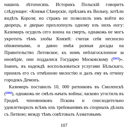
нашихъ лѣтописяхъ. Историкъ Польскій говоритъ
слѣдующее: «Князья Сѣверскіе, пріѣхавъ въ Вильну, хотѣли
видѣть Короля; но стражъ не позволилъ имъ войти во
дворецъ, и дверью прихлопнулъ одному изъ нихъ ногу:
Казимиръ осудилъ сего воина на смерть, однакожь не могъ
укротить тѣмъ злобы Князей: считая себя несносно
обиженными, и давно имѣя разныя досады на
Правительство Литовское, къ нимъ неблагосклонное за
иновѣріе, они поддалися Государю Московскому (
)».
[265]
Іоаннъ, въ надеждѣ воспользоваться услугами Бѣльскаго,
принялъ его съ отмѣнною милостію и далъ ему въ отчину
городокъ Демонъ.
Казимиръ поставилъ 10, 000 ратниковъ въ Смоленскѣ
(
), однакожь не смѣлъ начать войны; ласково угостилъ въ
[266]
Гроднѣ чпновниковъ Пскова и снисходительно
удовлетворилъ всѣмъ ихъ требованіямъ въ спорныхъ дѣлахъ
съ Литвою; между тѣмъ совѣтовалъ Ахматовымъ
107