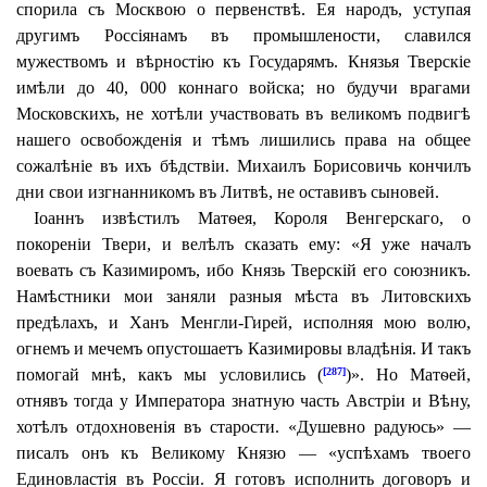
спорила съ Москвою о первенствѣ. Ея народъ, уступая
другимъ Россіянамъ въ промышлености, славился
мужествомъ и вѣрностію къ Государямъ. Князья Тверскіе
имѣли до 40, 000 коннаго войска; но будучи врагами
Московскихъ, не хотѣли участвовать въ великомъ подвигѣ
нашего освобожденія и тѣмъ лишились права на общее
сожалѣніе въ ихъ бѣдствіи. Михаилъ Борисовичь кончилъ
дни свои изгнанникомъ въ Литвѣ, не оставивъ сыновей.
Іоаннъ извѣстилъ Матѳея, Короля Венгерскаго, о
покореніи Твери, и велѣлъ сказать ему: «Я уже началъ
воевать съ Казимиромъ, ибо Князь Тверскій его союзникъ.
Намѣстники мои заняли разныя мѣста въ Литовскихъ
предѣлахъ, и Ханъ Менгли-Гирей, исполняя мою волю,
огнемъ и мечемъ опустошаетъ Казимировы владѣнія. И такъ
помогай мнѣ, какъ мы условились (
)». Но Матѳей,
[287]
отнявъ тогда у Императора знатную часть Австріи и Вѣну,
хотѣлъ отдохновенія въ старости. «Душевно радуюсь» —
писалъ онъ къ Великому Князю — «успѣхамъ твоего
Единовластія въ Россіи. Я готовъ исполнить договоръ и