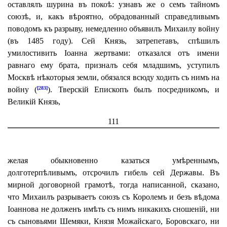
оставлялъ шурина въ покоѣ: узнавъ же о семъ тайномъ
союзѣ, и, какъ вѣроятно, обрадованный справедливымъ
поводомъ къ разрыву, немедленно объявилъ Михаилу войну
(въ 1485 году). Сей Князь, затрепетавъ, спѣшилъ
умилостивить Іоанна жертвами: отказался отъ имени
равнаго ему брата, призналъ себя младшимъ, уступилъ
Москвѣ нѣкоторыя земли, обязался всюду ходить съ нимъ на
войну (
). Тверскій Епископъ былъ посредникомъ, и
[283]
Великій Князь,
111
желая обыкновенно казаться умѣреннымъ,
долготерпѣливымъ, отсрочилъ гибель сей Державы. Въ
мирной договорной грамотѣ, тогда написанной, сказано,
что Михаилъ разрываетъ союзъ съ Королемъ и безъ вѣдома
Іоаннова не долженъ имѣть съ нимъ никакихъ сношеній, ни
съ сыновьями Шемяки, Князя Можайскаго, Боровскаго, ни