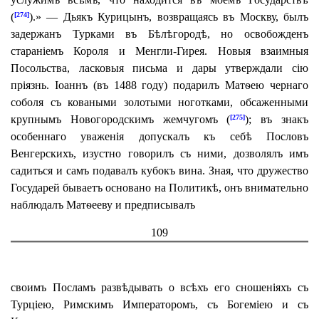
(
).» — Дьякъ Курицынъ, возвращаясь въ Москву, былъ
[274]
задержанъ Турками въ Бѣлѣгородѣ, но освобожденъ
стараніемъ Короля и Менгли-Гирея. Новыя взаимныя
Посольства, ласковыя письма и дары утверждали сію
пріязнь. Іоаннъ (въ 1488 году) подарилъ Матѳею чернаго
соболя съ коваными золотыми ноготками, обсаженными
крупнымъ Новогородскимъ жемчугомъ (
); въ знакъ
[275]
особеннаго уваженія допускалъ къ себѣ Пословъ
Венгерскихъ, изустно говорилъ съ ними, дозволялъ имъ
садиться и самъ подавалъ кубокъ вина. Зная, что дружество
Государей бываетъ основано на Политикѣ, онъ внимательно
наблюдалъ Матѳееву и предписывалъ
109
своимъ Посламъ развѣдывать о всѣхъ его сношеніяхъ съ
Турціею, Римскимъ Императоромъ, съ Богеміею и съ