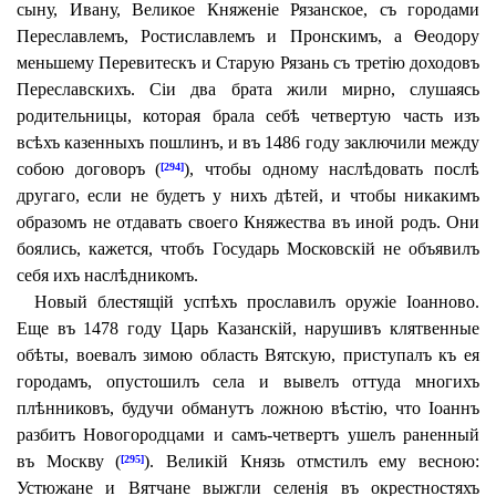
сыну, Ивану, Великое Княженіе Рязанское, съ городами
Переславлемъ, Ростиславлемъ и Пронскимъ, а Ѳеодору
меньшему Перевитескъ и Старую Рязань съ третію доходовъ
Переславскихъ. Сіи два брата жили мирно, слушаясь
родительницы, которая брала себѣ четвертую часть изъ
всѣхъ казенныхъ пошлинъ, и въ 1486 году заключили между
собою договоръ (
), чтобы одному наслѣдовать послѣ
[294]
другаго, если не будетъ у нихъ дѣтей, и чтобы никакимъ
образомъ не отдавать своего Княжества въ иной родъ. Они
боялись, кажется, чтобъ Государь Московскій не объявилъ
себя ихъ наслѣдникомъ.
Новый блестящій успѣхъ прославилъ оружіе Іоанново.
Еще въ 1478 году Царь Казанскій, нарушивъ клятвенные
обѣты, воевалъ зимою область Вятскую, приступалъ къ ея
городамъ, опустошилъ села и вывелъ оттуда многихъ
плѣнниковъ, будучи обманутъ ложною вѣстію, что Іоаннъ
разбитъ Новогородцами и самъ-четвертъ ушелъ раненный
въ Москву (
). Великій Князь отмстилъ ему весною:
[295]
Устюжане и Вятчане выжгли селенія въ окрестностяхъ