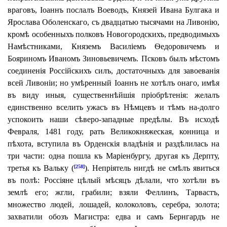
враговъ, Іоаннъ послалъ Воеводъ, Князей Ивана Булгака и
Ярослава Оболенскаго, съ двадцатью тысячами на Ливонію,
кромѣ особенныхъ полковъ Новогородскихъ, предводимыхъ
Намѣстниками, Княземъ Василіемъ Ѳедоровичемъ и
Бояриномъ Иваномъ Зиновьевичемъ. Псковъ былъ мѣстомъ
соединенія Россійскихъ силъ, достаточныхъ для завоеванія
всей Ливоніи; но умѣренный Іоаннъ не хотѣлъ онаго, имѣя
въ виду иныя, существеннѣйшія пріобрѣтенія: желалъ
единственно вселить ужасъ въ Нѣмцевъ и тѣмъ на-долго
успокоить наши сѣверо-западные предѣлы.
Въ исходѣ
Февраля, 1481 году, рать Великокняжеская, конница и
пѣхота, вступила въ Орденскія владѣнія и раздѣлилась на
три части: одна пошла къ Маріенбургу, другая къ Дерпту,
третья къ Вальку (
). Непріятель нигдѣ не смѣлъ явиться
[258]
въ полѣ: Россіяне цѣлый мѣсяцъ дѣлали, что хотѣли въ
землѣ его; жгли, грабили; взяли Феллинъ, Тарвастъ,
множество людей, лошадей, колоколовъ, серебра, золота;
захватили обозъ Магистра: едва и самъ Бернгардъ не