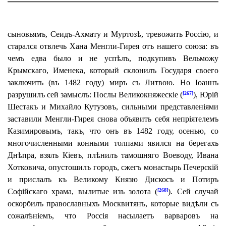
сыновьямъ, Сеидъ-Ахмату и Муртозѣ, тревожить Россію, и
старался отвлечь Хана Менгли-Гирея отъ нашего союза: въ
чемъ едва было и не успѣлъ, подкупивъ Вельможу
Крымскаго, Именека, который склонилъ Государя своего
заключить (въ 1482 году) миръ съ Литвою. Но Іоаннъ
разрушилъ сей замыслъ: Послы Великокняжескіе (
), Юрій
[267]
Шестакъ и Михайло Кутузовъ, сильными представленіями
заставили Менгли-Гирея снова объявить себя непріятелемъ
Казимировымъ, такъ, что онъ въ 1482 году, осенью, со
многочисленными конными толпами явился на берегахъ
Днѣпра, взялъ Кіевъ, плѣнилъ тамошняго Воеводу, Ивана
Хотковича, опустошилъ городъ, сжегъ монастырь Печерскій
и прислалъ къ Великому Князю Дискосъ и Потиръ
Софійскаго храма, вылитые изъ золота (
).
Сей случай
[268]
оскорбилъ православныхъ Москвитянъ, которые видѣли съ
сожалѣніемъ, что Россія насылаетъ варваровъ на