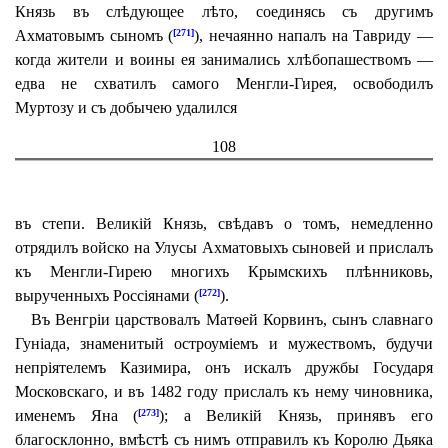
Князь въ слѣдующее лѣто, соединясь съ другимъ
Ахматовымъ сыномъ (
), нечаянно напалъ на Тавриду —
[271]
когда жители и воины ея занимались хлѣбопашествомъ —
едва не схватилъ самого Менгли-Гирея, освободилъ
Муртозу и съ добычею удалился
108
въ степи. Великій Князь, свѣдавъ о томъ, немедленно
отрядилъ войско на Улусы Ахматовыхъ сыновей и прислалъ
къ Менгли-Гирею многихъ Крымскихъ плѣнниковь,
вырученныхъ Россіянами (
).
[272]
Въ Венгріи царствовалъ Матѳей Корвинъ, сынъ славнаго
Гуніада, знаменитый остроуміемъ и мужествомъ, будучи
непріятелемъ Казимира, онъ искалъ дружбы Государя
Московскаго, и въ 1482 году прислалъ къ нему чиновника,
именемъ Яна (
); а Великій Князь, принявъ его
[273]
благосклонно, вмѣстѣ съ нимъ отправилъ къ Королю Дьяка