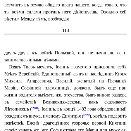
вступить въ землю общаго врага нашего, когда узнаю, что
ты всѣми силами противъ него дѣйствуешь. Ожидаю сей
вѣсти.» Между тѣмъ, возбуждая
113
другъ друга къ войнѣ Польской, они не начинали ее и
занимались иными дѣлами.
Взявъ Тверь мечемъ, Іоаннъ грамотою присвоилъ себѣ
Удѣлъ Верейскій. Единственный сынъ и наслѣдникъ Князя
Михаила Андреевича, Василій, женатый на Гречанкѣ
Маріи, Софіиной племянницѣ, долженъ былъ еще при
жизни родителя выѣхать изъ отечества, бывъ виною раздора
въ семействѣ Великокняжескомъ, какъ сказываетъ
Лѣтописецъ (
). Іоаннъ, въ концѣ 1483 года обрадованный
[288]
рожденіемъ внука, именемъ Димитрія (
), хотѣлъ подарить
[289]
невѣсткѣ, Еленѣ, драгоцѣнное узорочье первой Княгини
своей; узнавъ же, что Софія отдала его Маріи или мужу ея,