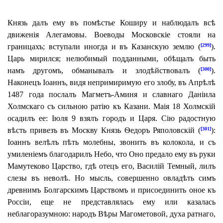
Князь далъ ему въ помѣстье Коширу и наблюдалъ всѣ
движенія Алегамовы. Воеводы Московскіе стояли на
границахъ; вступали иногда и въ Казанскую землю (
).
[299]
Царь мирился; нелюбимый подданными, обѣщалъ быть
намъ другомъ, обманывалъ и злодѣйствовалъ (
).
[300]
Наконецъ Іоаннъ, видя непримиримую его злобу, въ Апрѣлѣ
1487 года послалъ Магметъ-Аминя и славнаго Даніила
Холмскаго съ сильною ратію къ Казани.
Маія 18 Холмскій
осадилъ ее: Іюля 9 взялъ городъ и Царя. Сію радостную
вѣсть привезъ въ Москву Князь Ѳедоръ Ряполовскій (
):
[301]
Іоаннъ велѣлъ пѣть молебны, звонить въ колокола, и съ
умиленіемъ благодарилъ Небо, что Оно предало ему въ руки
Мамутеково Царство, гдѣ отецъ его, Василій Темный, лилъ
слезы въ неволѣ. Но мысль, совершенно овладѣть симъ
древнимъ Болгарскимъ Царствомъ и присоединить оное къ
Россіи, еще не представлялась ему или казалась
неблагоразумною: народъ Вѣры Магометовой, духа ратнаго,