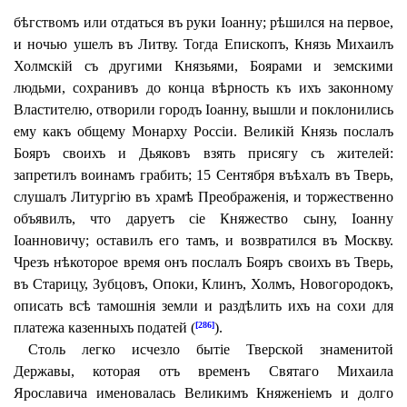
бѣгствомъ или отдаться въ руки Іоанну; рѣшился на первое,
и ночью ушелъ въ Литву. Тогда Епископъ, Князь Михаилъ
Холмскій съ другими Князьями, Боярами и земскими
людьми, сохранивъ до конца вѣрность къ ихъ законному
Властителю, отворили городъ Іоанну, вышли и поклонились
ему какъ общему Монарху Россіи. Великій Князь послалъ
Бояръ своихъ и Дьяковъ взять присягу съ жителей:
запретилъ воинамъ грабить; 15 Сентября въѣхалъ въ Тверь,
слушалъ Литургію въ храмѣ Преображенія, и торжественно
объявилъ, что даруетъ сіе Княжество сыну, Іоанну
Іоанновичу; оставилъ его тамъ, и возвратился въ Москву.
Чрезъ нѣкоторое время онъ послалъ Бояръ своихъ въ Тверь,
въ Старицу, Зубцовъ, Опоки, Клинъ, Холмъ, Новогородокъ,
описать всѣ тамошнія земли и раздѣлить ихъ на сохи для
платежа казенныхъ податей (
).
[286]
Столь легко исчезло бытіе Тверской знаменитой
Державы, которая отъ временъ Святаго Михаила
Ярославича именовалась Великимъ Княженіемъ и долго