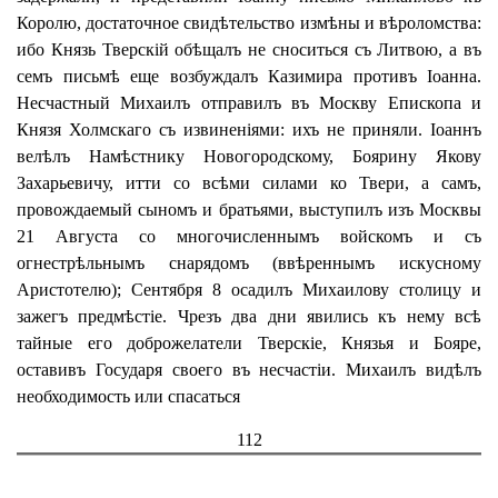
Королю, достаточное свидѣтельство измѣны и вѣроломства:
ибо Князь Тверскій обѣщалъ не сноситься съ Литвою, а въ
семъ письмѣ еще возбуждалъ Казимира противъ Іоанна.
Несчастный Михаилъ отправилъ въ Москву Епископа и
Князя Холмскаго съ извиненіями: ихъ не приняли. Іоаннъ
велѣлъ Намѣстнику Новогородскому, Боярину Якову
Захарьевичу, итти со всѣми силами ко Твери, а самъ,
провождаемый сыномъ и братьями, выступилъ изъ Москвы
21 Августа со многочисленнымъ войскомъ и съ
огнестрѣльнымъ снарядомъ (ввѣреннымъ искусному
Аристотелю); Сентября 8 осадилъ Михаилову столицу и
зажегъ предмѣстіе. Чрезъ два дни явились къ нему всѣ
тайные его доброжелатели Тверскіе, Князья и Бояре,
оставивъ Государя своего въ несчастіи. Михаилъ видѣлъ
необходимость или спасаться
112