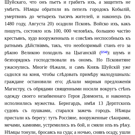
Шуйскаго, что онъ пьетъ и грабитъ ихъ, а защитить не
умѣетъ. Нѣмцы обратили въ пепелъ городокъ Кобылій,
умертвивъ до четырехъ тысячъ жителей, и наконецъ (въ
1480 году, Августа 20) осадили Псковъ. Войско ихъ, какъ
пишутъ, состояло изъ 100, 000 человѣкъ, большею частію
крестьянъ, худо вооруженныхъ и совсѣмъ неспособныхъ къ
ратнымъ дѣйствіямъ, такъ, что необозримый станъ его за
рѣкою Великою походилъ на Цыганскій (
): шумъ и
[254]
безпорядокъ господствовали въ ономъ. Но Псковитяне
ужаснулись. Многіе бѣжали, и самъ Князь Шуйскій уже
садился на коня, чтобы слѣдовать примѣру малодушныхъ:
граждане остановили его; дѣлали мирныя предложенія
Магистру, съ обрядами священными носили вокругъ стѣнъ
одежду своего незабвеннаго Героя Довмонта, и наконецъ
исполнились мужества. Бернгардъ, имѣя 13 Дерптскихъ
судовъ съ пушками, старался зажечь городъ. Нѣмцы
пристали къ берегу: тутъ Россіяне, вооруженные сѣкирами,
мечами, камнями, устремились въ бой, и смяли ихъ въ рѣку.
Нѣмцы тонули, бросаясь на суда; а ночью, снявъ осаду, ушли