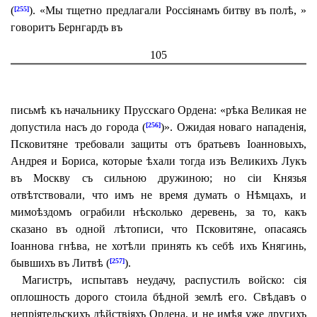
(
). «Мы тщетно предлагали Россіянамъ битву въ полѣ, »
[255]
говоритъ Бернгардъ въ
105
письмѣ къ начальнику Прусскаго Ордена: «рѣка Великая не
допустила насъ до города (
)». Ожидая новаго нападенія,
[256]
Псковитяне требовали защиты отъ братьевъ Іоанновыхъ,
Андрея и Бориса, которые ѣхали тогда изъ Великихъ Лукъ
въ Москву съ сильною дружиною; но сіи Князья
отвѣтствовали, что имъ не время думать о Нѣмцахъ, и
мимоѣздомъ ограбили нѣсколько деревень, за то, какъ
сказано въ одной лѣтописи, что Псковитяне, опасаясь
Іоаннова гнѣва, не хотѣли принять къ себѣ ихъ Княгинь,
бывшихъ въ Литвѣ (
).
[257]
Магистръ, испытавъ неудачу, распустилъ войско: сія
оплошность дорого стоила бѣдной землѣ его. Свѣдавъ о
непріятельскихъ дѣйствіяхъ Ордена, и не имѣя уже другихъ