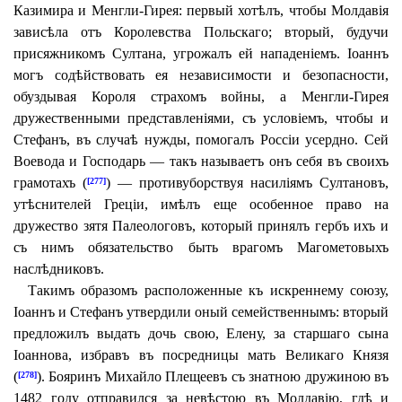
Казимира и Менгли-Гирея: первый хотѣлъ, чтобы Молдавія
зависѣла отъ Королевства Польскаго; вторый, будучи
присяжникомъ Султана, угрожалъ ей нападеніемъ. Іоаннъ
могъ содѣйствовать ея независимости и безопасности,
обуздывая Короля страхомъ войны, а Менгли-Гирея
дружественными представленіями, съ условіемъ, чтобы и
Стефанъ, въ случаѣ нужды, помогалъ Россіи усердно. Сей
Воевода и Господарь — такъ называетъ онъ себя въ своихъ
грамотахъ (
) — противуборствуя насиліямъ Султановъ,
[277]
утѣснителей Греціи, имѣлъ еще особенное право на
дружество зятя Палеологовъ, который принялъ гербъ ихъ и
съ нимъ обязательство быть врагомъ Магометовыхъ
наслѣдниковъ.
Такимъ образомъ расположенные къ искреннему союзу,
Іоаннъ и Стефанъ утвердили оный семейственнымъ: вторый
предложилъ выдать дочь свою, Елену, за старшаго сына
Іоаннова, избравъ въ посредницы мать Великаго Князя
(
). Бояринъ Михайло Плещеевъ съ знатною дружиною въ
[278]
1482 году отправился за невѣстою въ Молдавію, гдѣ и