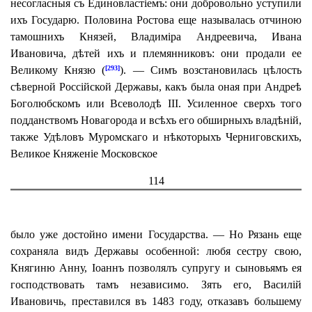
несогласныя съ Единовластіемъ: они добровольно уступили
ихъ Государю. Половина Ростова еще называлась отчиною
тамошнихъ Князей, Владиміра Андреевича, Ивана
Ивановича, дѣтей ихъ и племянниковъ: они продали ее
Великому Князю (
). — Симъ возстановилась цѣлость
[293]
сѣверной Россійской Державы, какъ была оная при Андреѣ
Боголюбскомъ или Всеволодѣ III. Усиленное сверхъ того
подданствомъ Новагорода и всѣхъ его обширныхъ владѣній,
также Удѣловъ Муромскаго и нѣкоторыхъ Черниговскихъ,
Великое Княженіе Московское
114
было уже достойно имени Государства. — Но Рязань еще
сохраняла видъ Державы особенной: любя сестру свою,
Княгиню Анну, Іоаннъ позволялъ супругу и сыновьямъ ея
господствовать тамъ независимо. Зять его, Василій
Ивановичь, преставился въ 1483 году, отказавъ большему