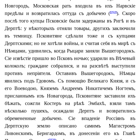
Новгородъ, Московская рать входила въ ихъ Нарвскіе
предѣлы и возвратилась оттуда съ добычею (
). Скоро
[252]
послѣ того купцы Псковскіе были задержаны въ Ригѣ и въ
Дерптѣ: у нѣкоторыхъ отняли товары, другихъ заключили
въ темницу. Псковитяне сдѣлали тоже и съ купцами
Дерптскими; но не хотѣли войны, и считая себя въ мирѣ съ
Нѣмцами, удивились, когда Рыцари заняли Вышегородокъ.
Сіе извѣстіе пришло во Псковъ ночью; ударили въ Вѣчевый
колоколъ; граждане собралися, и на разсвѣтѣ выступили
противъ непріятеля. Оставивъ Вышегородокъ, Нѣмцы
явились подъ Гдовомъ. Съ помощію Великаго Князя, и съ
его Воеводою, Княземъ Андреемъ Никитичемъ Ногтемъ,
присланнымъ изъ Новагорода, Псковитяне заставили ихъ
бѣжать, сожгли Костеръ на рѣкѣ Эмбахѣ, взяли тамъ
нѣсколько пушекъ, осаждали Дерптъ и возвратились
обремененные добычею. Сіе впаденіе Россіянъ въ
Дерптскую землю описано самимъ Магистромъ
Ливонскимъ, Бернгардомъ, въ донесеніи его къ Главѣ
[253]