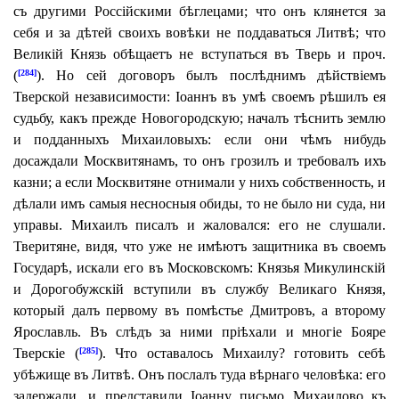
съ другими Россійскими бѣглецами; что онъ клянется за
себя и за дѣтей своихъ вовѣки не поддаваться Литвѣ; что
Великій Князь обѣщаетъ не вступаться въ Тверь и проч.
(
). Но сей договоръ былъ послѣднимъ дѣйствіемъ
[284]
Тверской независимости: Іоаннъ въ умѣ своемъ рѣшилъ ея
судьбу, какъ прежде Новогородскую; началъ тѣснить землю
и подданныхъ Михаиловыхъ: если они чѣмъ нибудь
досаждали Москвитянамъ, то онъ грозилъ и требовалъ ихъ
казни; а если Москвитяне отнимали у нихъ собственность, и
дѣлали имъ самыя несносныя обиды, то не было ни суда, ни
управы. Михаилъ писалъ и жаловался: его не слушали.
Тверитяне, видя, что уже не имѣютъ защитника въ своемъ
Государѣ, искали его въ Московскомъ: Князья Микулинскій
и Дорогобужскій вступили въ службу Великаго Князя,
который далъ первому въ помѣстье Дмитровъ, а второму
Ярославль. Въ слѣдъ за ними пріѣхали и многіе Бояре
Тверскіе (
). Что оставалось Михаилу? готовить себѣ
[285]
убѣжище въ Литвѣ. Онъ послалъ туда вѣрнаго человѣка: его
задержали, и представили Іоанну письмо Михаилово къ