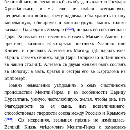
безпокойнаго, не легко могъ быть обузданъ властію Государя
Христіанскаго, и мы еще не имѣли всегдашняго,
непремѣннаго войска, коему надлежало бы хранить страну
завоеванную, обширную и многолюдную. Іоаннъ только
назвался
Государемъ Болгаріи
(
), но далъ ей собственнаго
[302]
Царя: Холмскій его именемъ возвелъ Магметъ-Аминя на
престолъ, казнилъ нѣкоторыхъ знатныхъ Улановъ или
Князей, и прислалъ Алегама въ Москву, гдѣ народъ едва
вѣрилъ глазамъ своимъ, видя Царя Татарскаго плѣнникомъ
въ нашей столицѣ. Алегамъ съ двумя женами былъ сосланъ
въ Вологду; а мать, братья и сестры его въ Карголомъ на
Бѣлѣозерѣ.
Іоаннъ немедленно увѣдомилъ о семъ счастливомъ
происшествіи Менгли-Гирея, и въ особенности Царицу
Нурсалтанъ, умную, честолюбивую, желая, чтобы она, изъ
благодарности за ея сына, имъ возвеличеннаго,
способствовала твердости союза между Россіею и Крымомъ
(
). Сія искренняя, взаимная пріязнь не измѣнялась.
[303]
Великій Князь увѣдомлялъ Менгли-Гирея о замыслахъ