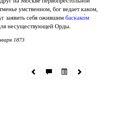
друг на Москве первопрестольной
тменье умственном, бог ведает каком,
уг заявить себя ожившим
баскако́м
ля несуществующей Орды.
нваря 1873