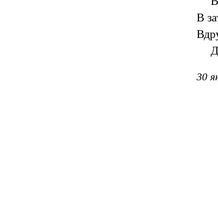
В
В за
Вдр
Д
30 я