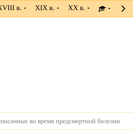
XVIII в.
XIX в.
XX в.
аписанные во время предсмертной болезни