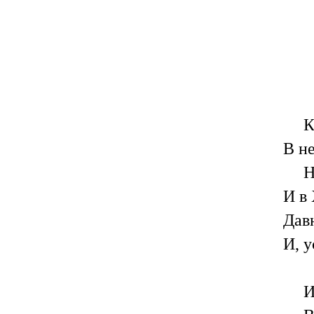
К
В н
Н
И в 
Дав
И, 
И