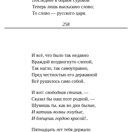
Последнее в борьбе суровой
Теперь лишь высказано слово;
То слово — русского царя.
258
И всё, что было так недавно
Враждой воздвигнуто слепой,
Так нагло, так самоуправно,
Пред честностью его державной
Всё рушилось само собой.
И вот:
свободная стихия
, —
Сказал бы наш поэт родной, —
Шумишь ты, как во дни былые,
И катишь волны голубые,
И блещешь гордою красой!
..
Пятнадцать лет тебя держало