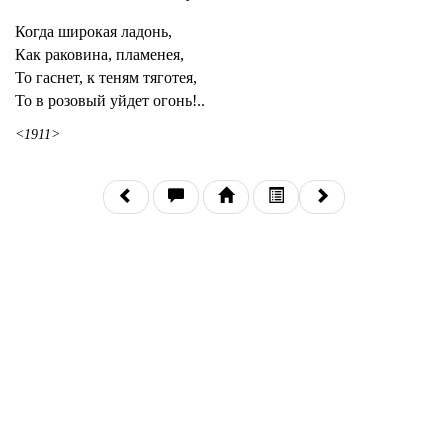
Когда широкая ладонь,
Как раковина, пламенея,
То гаснет, к теням тяготея,
То в розовый уйдет огонь!..
<1911>