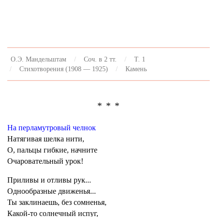
О.Э. Мандельштам
Соч. в 2 тт.
Т. 1
Стихотворения (1908 — 1925)
Камень
* * *
На перламутровый челнок
Натягивая шелка нити,
О, пальцы гибкие, начните
Очаровательный урок!
Приливы и отливы рук...
Однообразные движенья...
Ты заклинаешь, без сомненья,
Какой-то солнечный испуг,