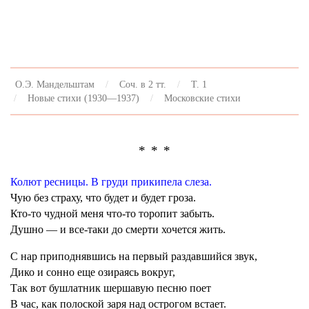
О.Э. Мандельштам
Соч. в 2 тт.
Т. 1
Новые стихи (1930—1937)
Московские стихи
* * *
Колют ресницы. В груди прикипела слеза.
Чую без страху, что будет и будет гроза.
Кто-то чудной меня что-то торопит забыть.
Душно — и все-таки до смерти хочется жить.
С нар приподнявшись на первый раздавшийся звук,
Дико и сонно еще озираясь вокруг,
Так вот бушлатник шершавую песню поет
В час, как полоской заря над острогом встает.