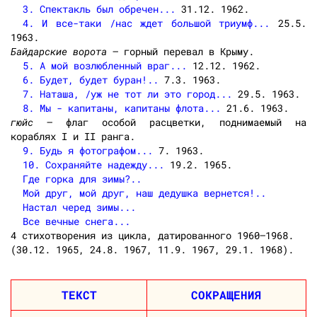
3. Спектакль был обречен...
31.12. 1962.
4. И все-таки /нас ждет большой триумф...
25.5.
1963.
Байдарские ворота
— горный перевал в Крыму.
5. А мой возлюбленный враг...
12.12. 1962.
6. Будет, будет буран!..
7.3. 1963.
7. Наташа, /уж не тот ли это город...
29.5. 1963.
8. Мы - капитаны, капитаны флота...
21.6. 1963.
гюйс
— флаг особой расцветки, поднимаемый на
кораблях I и II ранга.
9. Будь я фотографом...
7. 1963.
10. Сохраняйте надежду...
19.2. 1965.
Где горка для зимы?..
Мой друг, мой друг, наш дедушка вернется!..
Настал черед зимы...
Все вечные снега...
4 стихотворения из цикла, датированного 1960—1968.
(30.12. 1965, 24.8. 1967, 11.9. 1967, 29.1. 1968).
ТЕКСТ
СОКРАЩЕНИЯ