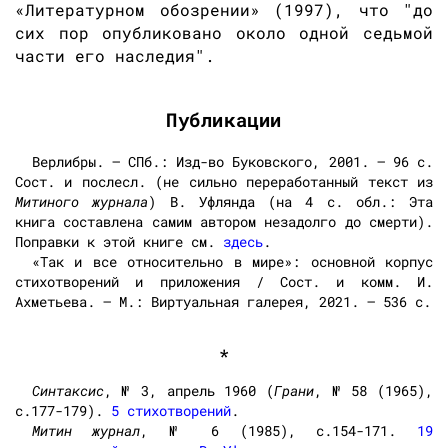
«Литературном обозрении» (1997), что "до
сих пор опубликовано около одной седьмой
части его наследия".
Публикации
Верлибры. — СПб.: Изд-во Буковского, 2001. — 96 с.
Сост. и послесл. (не сильно переработанный текст из
Митиного журнала
) В. Уфлянда (на 4 с. обл.: Эта
книга составлена самим автором незадолго до смерти).
Поправки к этой книге см.
здесь
.
«Так и все относительно в мире»: основной корпус
стихотворений и приложения / Сост. и комм. И.
Ахметьева. – М.: Виртуальная галерея, 2021. – 536 с.
*
Синтаксис
, № 3, апрель 1960 (
Грани
, № 58 (1965),
с.177-179).
5 стихотворений
.
Митин журнал
, № 6 (1985), с.154-171.
19