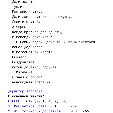
Дали халат,
туфли.
Поставили утку.
Дали даже наушник под подушку.
Лежи и слушай.
А через час,
когда пробило двенадцать,
и повсюду закричали:
— С Новым годом, друзья! С новым счастьем! —
вошел Дед Мороз
в белоснежном халате.
Сказал:
Поздравляю! —
потом добавил, подумав:
— Излечим! —
и увез с собою:
новогодняя операция.
Директор зоопарка...
В основном тексте:
ПЛОВЕЦ
—
САМ
(чч.1, 4, 7, 10).
1. Мои четыре брата...
11.11. 1962.
2. Ах, только бы добраться...
10.8. 1965.