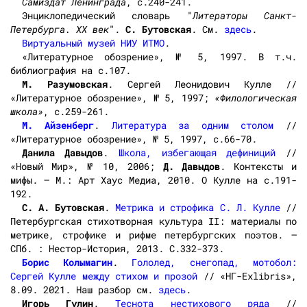
Самиздат Ленинграда
, с.240-241.
Энциклопедический словарь "
Литераторы Санкт-
Петербурга. XX век
".
С. Бутовская
. См.
здесь
.
Виртуальный музей НИУ ИТМО
.
«Литературное обозрение», № 5, 1997. В т.ч.
библиография на с.107.
М. Разумовская
. Сергей Леонидович Кулле //
«Литературное обозрение», № 5, 1997;
«Филологическая
школа»
, с.259-261.
М. Айзенберг
.
Литература за одним столом
//
«Литературное обозрение», № 5, 1997, с.66-70.
Данила Давыдов
.
Школа, избегающая дефиниций
//
«Новый Мир», № 10, 2006;
Д. Давыдов
. Контексты и
мифы. – М.: Арт Хаус Медиа, 2010. О Кулле на с.191-
192.
С. А. Бутовская
.
Метрика и строфика С. Л. Кулле
//
Петербургская стихотворная культура II: материалы по
метрике, строфике и рифме петербургских поэтов. —
СПб. : Нестор-История, 2013. С.332-373.
Борис Колымагин
.
Гололед, снегопад, мотобол:
Сергей Кулле между стихом и прозой
// «НГ-Exlibris»,
8.09. 2021. Наш разбор см.
здесь
.
Игорь Гулин
.
Теснота нестихового ряда
//