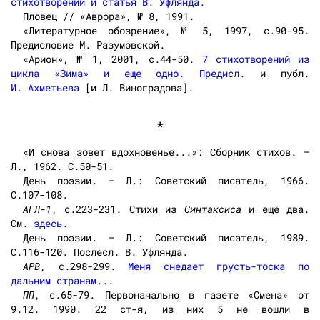
стихотворений и статья В. Уфлянда.
Пловец // «Аврора», № 8, 1991.
«Литературное обозрение», № 5, 1997, с.90-95.
Предисловие М. Разумовской.
«Арион», № 1, 2001, с.44-50.
7 стихотворений из
цикла «Зима» и еще одно. Предисл.
и публ.
И. Ахметьева
[и Л. Виноградова].
*
«И снова зовет вдохновенье...»: Сборник стихов. —
Л., 1962. С.50-51.
День поэзии. — Л.: Советский писатель, 1966.
С.107-108.
АГЛ-1
, с.223-231. Стихи из
Синтаксиса
и еще два.
См.
здесь
.
День поэзии. — Л.: Советский писатель, 1989.
С.116-120. Послесл. В. Уфлянда.
АРВ
, с.298-299.
Меня снедает грусть-тоска по
дальним странам...
ПП
, с.65-79. Первоначально в газете «Смена» от
9.12. 1990. 22 ст-я, из них 5 не вошли в