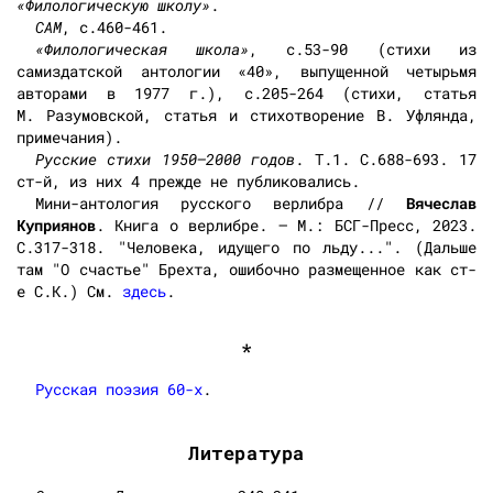
«Филологическую школу»
.
САМ
, с.460-461.
«Филологическая школа»
, с.53-90 (стихи из
самиздатской антологии «40», выпущенной четырьмя
авторами в 1977 г.), с.205-264 (стихи, статья
М. Разумовской, статья и стихотворение В. Уфлянда,
примечания).
Русские стихи 1950—2000 годов
. Т.1. С.688-693. 17
ст-й, из них 4 прежде не публиковались.
Мини-антология русского верлибра //
Вячеслав
Куприянов
. Книга о верлибре. — М.: БСГ-Пресс, 2023.
С.317-318. "Человека, идущего по льду...". (Дальше
там "О счастье" Брехта, ошибочно размещенное как ст-
е С.К.) См.
здесь
.
*
Русская поэзия 60-х
.
Литература