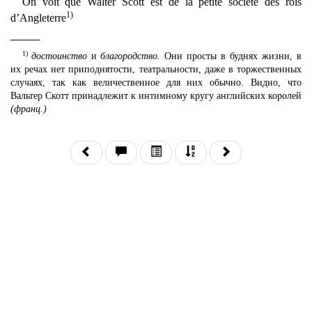
On voit que Walter Scott est de la petite société des rois
1)
d’Angleterre
1)
достоинство
и
благородство.
Они просты в буднях жизни, в
их речах нет приподнятости, театральности, даже в торжественных
случаях, так как величественное для них обычно. Видно, что
Вальтер Скотт принадлежит к интимному кругу английских королей
(франц.)