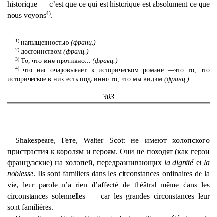
historique — c’est que ce qui est historique est absolument ce que
4)
nous voyons
.
1)
напыщенностью
(франц.)
2)
достоинством
(франц.)
3)
То, что мне противно...
(франц.)
4)
что нас очаровывает в историческом романе —это то, что
историческое в них есть подлинно то, что мы видим
(франц.)
303
Shakespeare, Гете, Walter Scott не имеют холопского
пристрастия к королям и героям. Они не походят (как герои
французские) на холопей, передразнивающих
la dignité
et
la
noblesse
. Ils sont familiers dans les circonstances ordinaires de la
vie, leur parole n’a rien d’affecté de théâtral même dans les
circonstances solennelles — car les grandes circonstances leur
sont familières.