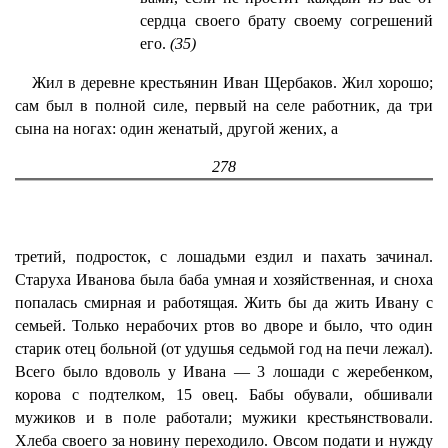
сердца своего брату своему согрешений
его.
(35)
Жил в деревне крестьянин Иван Щербаков. Жил хорошо;
сам был в полной силе, первый на селе работник, да три
сына на ногах: один женатый, другой жених, а
278
третий, подросток, с лошадьми ездил и пахать зачинал.
Старуха Иванова была баба умная и хозяйственная, и сноха
попалась смирная и работящая. Жить бы да жить Ивану с
семьей. Только нерабочих ртов во дворе и было, что один
старик отец больной (от удушья седьмой год на печи лежал).
Всего было вдоволь у Ивана — 3 лошади с жеребенком,
корова с подтелком, 15 овец. Бабы обували, обшивали
мужиков и в поле работали; мужики крестьянствовали.
Хлеба своего за новину переходило. Овсом подати и нужду