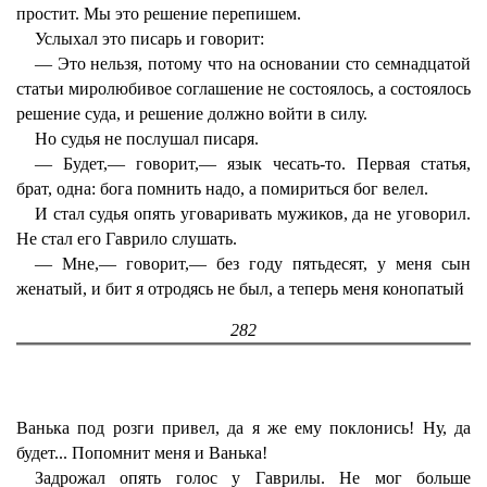
простит. Мы это решение перепишем.
Услыхал это писарь и говорит:
— Это нельзя, потому что на основании сто семнадцатой
статьи миролюбивое соглашение не состоялось, а состоялось
решение суда, и решение должно войти в силу.
Но судья не послушал писаря.
— Будет,— говорит,— язык чесать-то. Первая статья,
брат, одна: бога помнить надо, а помириться бог велел.
И стал судья опять уговаривать мужиков, да не уговорил.
Не стал его Гаврило слушать.
— Мне,— говорит,— без году пятьдесят, у меня сын
женатый, и бит я отродясь не был, а теперь меня конопатый
282
Ванька под розги привел, да я же ему поклонись! Ну, да
будет... Попомнит меня и Ванька!
Задрожал опять голос у Гаврилы. Не мог больше