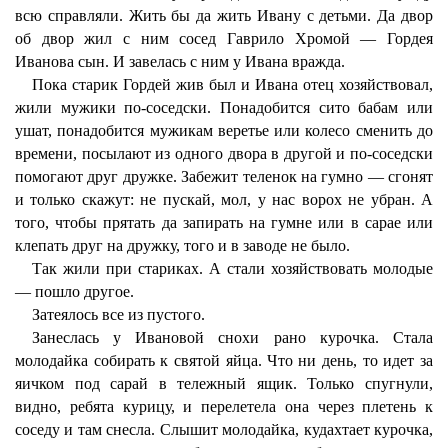
всю справляли. Жить бы да жить Ивану с детьми. Да двор
об двор жил с ним сосед Гаврило Хромой — Гордея
Иванова сын. И завелась с ним у Ивана вражда.
Пока старик Гордей жив был и Ивана отец хозяйствовал,
жили мужики по-соседски. Понадобится сито бабам или
ушат, понадобится мужикам веретье или колесо сменить до
времени, посылают из одного двора в другой и по-соседски
помогают друг дружке. Забежит теленок на гумно — сгонят
и только скажут: не пускай, мол, у нас ворох не убран. А
того, чтобы прятать да запирать на гумне или в сарае или
клепать друг на дружку, того и в заводе не было.
Так жили при стариках. А стали хозяйствовать молодые
— пошло другое.
Затеялось все из пустого.
Занеслась у Ивановой снохи рано курочка. Стала
молодайка собирать к святой яйца. Что ни день, то идет за
яичком под сарай в тележный ящик. Только спугнули,
видно, ребята курицу, и перелетела она через плетень к
соседу и там снесла. Слышит молодайка, кудахтает курочка,