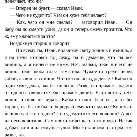
полегчает, что ли?
— Вперед не будет,— сказал Иван.
— Чего не будет-то? Чем он хуже тебя делает?
— Как, чего он мне сделал? — заговорил Иван. — Он
бабу бы до смерти убил, да он и теперь сжечь грозится. Что
ж, ему кланяться за это?
Воздохнул старик и говорит:
— По всему ты, Иван, вольному свету ходишь и ездишь, а
я на печи который год лежу, ты и думаешь, что ты все
видишь, а я ничего не вижу. Нет, малый, тебе ничего не
видно; тебе злоба глаза замстила. Чужие-то грехи перед
собой, а свои за спиной. Что сказал: он худо делает! Кабы он
один худо делал, зла бы не было. Разве зло промеж людьми
от одного заводится? Зло промеж двоих. Его плохоту тебе
видно, а свою не видать. Кабы он один был зол, а ты бы
хорош, зла бы не было. Бороду-то ему кто выдрал? Копну-то
испольную кто поднял? По судам-то кто его волочил? А все
на него воротишь. Сам плохо живешь, оттого и худо. Не так
я, брат, жил и на тому вас учил. Мы с стариком, с отцом его,
разве, так