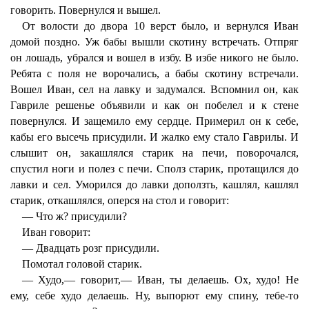
говорить. Повернулся и вышел.
От волости до двора 10 верст было, и вернулся Иван
домой поздно. Уж бабы вышли скотину встречать. Отпряг
он лошадь, убрался и вошел в избу. В избе никого не было.
Ребята с поля не ворочались, а бабы скотину встречали.
Вошел Иван, сел на лавку и задумался. Вспомнил он, как
Гавриле решенье объявили и как он побелел и к стене
повернулся. И защемило ему сердце. Примерил он к себе,
кабы его высечь присудили. И жалко ему стало Гаврилы. И
слышит он, закашлялся старик на печи, поворочался,
спустил ноги и полез с печи. Сполз старик, протащился до
лавки и сел. Уморился до лавки доползть, кашлял, кашлял
старик, откашлялся, оперся на стол и говорит:
— Что ж? присудили?
Иван говорит:
— Двадцать розг присудили.
Помотал головой старик.
— Худо,— говорит,— Иван, ты делаешь. Ох, худо! Не
ему, себе худо делаешь. Ну, выпорют ему спину, тебе-то