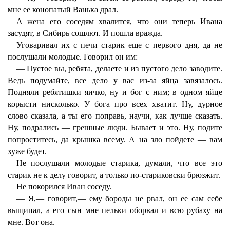
мне ее конопатый Ванька драл.
А жена его соседям хвалится, что они теперь Ивана
засудят, в Сибирь сошлют. И пошла вражда.
Уговаривал их с печи старик еще с первого дня, да не
послушали молодые. Говорил он им:
— Пустое вы, ребята, делаете и из пустого дело заводите.
Ведь подумайте, все дело у вас из-за яйца завязалось.
Подняли ребятишки яичко, ну и бог с ним; в одном яйце
корысти нисколько. У бога про всех хватит. Ну, дурное
слово сказала, а ты его поправь, научи, как лучше сказать.
Ну, подрались — грешные люди. Бывает и это. Ну, подите
попроститесь, да крышка всему. А на зло пойдете — вам
хуже будет.
Не послушали молодые старика, думали, что все это
старик не к делу говорит, а только по-стариковски брюзжит.
Не покорился Иван соседу.
— Я,— говорит,— ему бороды не рвал, он ее сам себе
выщипал, а его сын мне пельки оборвал и всю рубаху на
мне. Вот она.