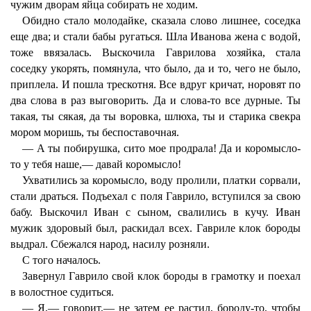
чужим дворам яйца собирать не ходим.
Обидно стало молодайке, сказала слово лишнее, соседка
еще два; и стали бабы ругаться. Шла Иванова жена с водой,
тоже ввязалась. Выскочила Гаврилова хозяйка, стала
соседку укорять, помянула, что было, да и то, чего не было,
приплела. И пошла трескотня. Все вдруг кричат, норовят по
два слова в раз выговорить. Да и слова-то все дурные. Ты
такая, ты сякая, да ты воровка, шлюха, ты и старика свекра
мором моришь, ты беспоставочная.
— А ты побирушка, сито мое продрала! Да и коромысло-
то у тебя наше,— давай коромысло!
Ухватились за коромысло, воду пролили, платки сорвали,
стали драться. Подъехал с поля Гаврило, вступился за свою
бабу. Выскочил Иван с сыном, свалились в кучу. Иван
мужик здоровый был, раскидал всех. Гавриле клок бороды
выдрал. Сбежался народ, насилу розняли.
С того началось.
Завернул Гаврило свой клок бороды в грамотку и поехал
в волостное судиться.
— Я,— говорит,— не затем ее растил, бороду-то, чтобы