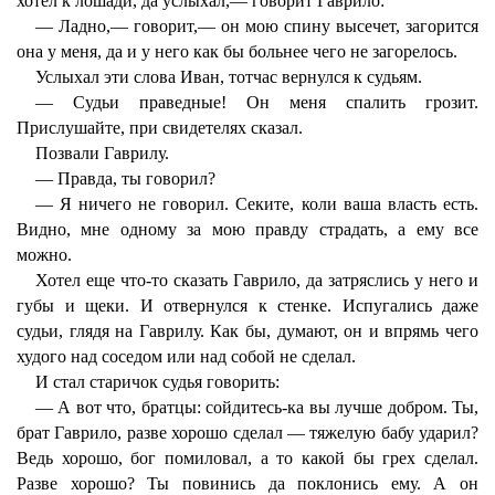
хотел к лошади, да услыхал,— говорит Гаврило:
— Ладно,— говорит,— он мою спину высечет, загорится
она у меня, да и у него как бы больнее чего не загорелось.
Услыхал эти слова Иван, тотчас вернулся к судьям.
— Судьи праведные! Он меня спалить грозит.
Прислушайте, при свидетелях сказал.
Позвали Гаврилу.
— Правда, ты говорил?
— Я ничего не говорил. Секите, коли ваша власть есть.
Видно, мне одному за мою правду страдать, а ему все
можно.
Хотел еще что-то сказать Гаврило, да затряслись у него и
губы и щеки. И отвернулся к стенке. Испугались даже
судьи, глядя на Гаврилу. Как бы, думают, он и впрямь чего
худого над соседом или над собой не сделал.
И стал старичок судья говорить:
— А вот что, братцы: сойдитесь-ка вы лучше добром. Ты,
брат Гаврило, разве хорошо сделал — тяжелую бабу ударил?
Ведь хорошо, бог помиловал, а то какой бы грех сделал.
Разве хорошо? Ты повинись да поклонись ему. А он