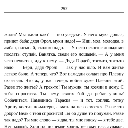
283
жили? Мы жили как? — по-суседски. У него мука дошла,
придет баба: дядя Фрол, муки надо! — Иди, мол, молодка, в
амбар, насыпай, сколько надо. — У него некого с лошадьми
послать: ступай, Ванятка, сведи его лошадей. — А у меня
чего нехватка, иду к нему. — Дядя Гордей, того-то, того-то
надо. — Бери, дядя Фрол! — Так у нас шло. И вам житье
легкое было. А теперь что? Вот намедни солдат про Плевну
сказывал. Что ж, у вас теперь война хуже Плевны этой.
Разве это житье? А грех-то! Ты мужик, ты хозяин в дому. С
тебя спросится. Ты чему своих баб да ребят учишь?
Собачиться. Намеднись Тараска — и тот, сопляк, тетку
Арину костит по-матери, а мать на него смеется. Разве это
добро? Ведь с тебя спросится! Ты об душе-то подумай. Разве
так надо? Ты мне слово — я два, ты мне плюху — я тебе две.
Нет, малый, Христос по земле ходил, не тому нас, дураков,