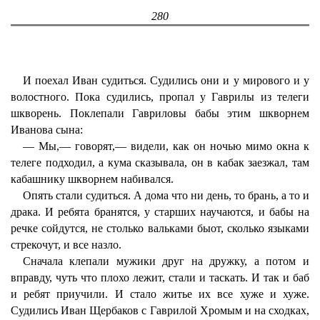
280
И поехал Иван судиться. Судились они и у мирового и у
волостного. Пока судились, пропал у Гаврилы из телеги
шкворень. Поклепали Гавриловы бабы этим шкворнем
Иванова сына:
— Мы,— говорят,— видели, как он ночью мимо окна к
телеге подходил, а кума сказывала, он в кабак заезжал, там
кабашнику шкворнем набивался.
Опять стали судиться. А дома что ни день, то брань, а то и
драка. И ребята бранятся, у старших научаются, и бабы на
речке сойдутся, не столько вальками быот, сколько языками
стрекочут, и все назло.
Сначала клепали мужики друг на дружку, а потом и
вправду, чуть что плохо лежит, стали и таскать. И так и баб
и ребят приучили. И стало житье их все хуже и хуже.
Судились Иван Щербаков с Гаврилой Хромым и на сходках,