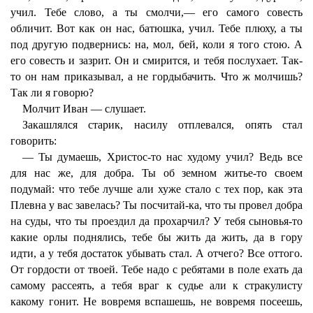
учил. Тебе слово, а ты смолчи,— его самого совесть
обличит. Вот как он нас, батюшка, учил. Тебе плюху, а ты
под другую подвернись: на, мол, бей, коли я того стою. А
его совесть и зазрит. Он и смирится, и тебя послухает. Так-
то он нам приказывал, а не гордыбачить. Что ж молчишь?
Так ли я говорю?
Молчит Иван — слушает.
Закашлялся старик, насилу отплевался, опять стал
говорить:
— Ты думаешь, Христос-то нас худому учил? Ведь все
для нас же, для добра. Ты об земном житье-то своем
подумай: что тебе лучше али хуже стало с тех пор, как эта
Плевна у вас завелась? Ты посчитай-ка, что ты провел добра
на суды, что ты проездил да прохарчил? У тебя сыновья-то
какие орлы поднялись, тебе бы жить да жить, да в гору
идти, а у тебя достаток убывать стал. А отчего? Все оттого.
От гордости от твоей. Тебе надо с ребятами в поле ехать да
самому рассеять, а тебя враг к судье али к стракулисту
какому гонит. Не вовремя вспашешь, не вовремя посеешь,