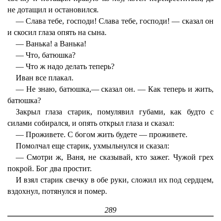
не дотащил и остановился.
— Слава тебе, господи! Слава тебе, господи! — сказал он
и скосил глаза опять на сына.
— Ванька! а Ванька!
— Что, батюшка?
— Что ж надо делать теперь?
Иван все плакал.
— Не знаю, батюшка,— сказал он. — Как теперь и жить,
батюшка?
Закрыл глаза старик, помулявил губами, как будто с
силами собирался, и опять открыл глаза и сказал:
— Проживете. С богом жить будете — проживете.
Помолчал еще старик, ухмыльнулся и сказал:
— Смотри ж, Ваня, не сказывай, кто зажег. Чужой грех
покрой. Бог два простит.
И взял старик свечку в обе руки, сложил их под сердцем,
вздохнул, потянулся и помер.
289