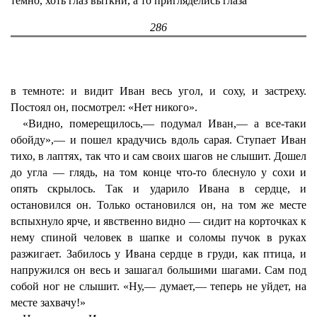
темно, хоть глаз выткни, а то пригляделись глаза
286
в темноте: и видит Иван весь угол, и соху, и застреху.
Постоял он, посмотрел: «Нет никого».
«Видно, померещилось,— подумал Иван,— а все-таки
обойду»,— и пошел крадучись вдоль сарая. Ступает Иван
тихо, в лаптях, так что и сам своих шагов не слышит. Дошел
до угла — глядь, на том конце что-то блеснуло у сохи и
опять скрылось. Так и ударило Ивана в сердце, и
остановился он. Только остановился он, на том же месте
вспыхнуло ярче, и явственно видно — сидит на корточках к
нему спиной человек в шапке и соломы пучок в руках
разжигает. Забилось у Ивана сердце в груди, как птица, и
напружился он весь и зашагал большими шагами. Сам под
собой ног не слышит. «Ну,— думает,— теперь не уйдет, на
месте захвачу!»