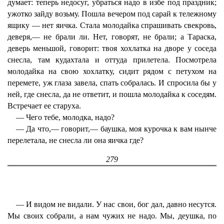
думает: теперь недосуг, убраться надо в избе под праздник;
ужотко зайду возьму. Пошла вечером под сарай к тележному
ящику — нет яичка. Стала молодайка спрашивать свекровь,
деверя,— не брали ли. Нет, говорят, не брали; а Тараска,
деверь меньшой, говорит: твоя хохлатка на дворе у соседа
снесла, там кудахтала и оттуда прилетела. Посмотрела
молодайка на свою хохлатку, сидит рядом с петухом на
перемете, уж глаза завела, спать собралась. И спросила бы у
ней, где снесла, да не ответит, и пошла молодайка к соседям.
Встречает ее старуха.
— Чего тебе, молодка, надо?
— Да что,— говорит,— баушка, моя курочка к вам нынче
перелетала, не снесла ли она яичка где?
279
— И видом не видали. У нас свои, бог дал, давно несутся.
Мы своих собрали, а нам чужих не надо. Мы, деушка, по