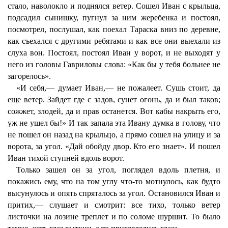
стало, наволокло и поднялся ветер. Сошел Иван с крыльца,
подсадил сынишку, пугнул за ним жеребенка и постоял,
посмотрел, послушал, как поехал Тараска вниз по деревне,
как съехался с другими ребятами и как все они выехали из
слуха вон. Постоял, постоял Иван у ворот, и не выходят у
него из головы Гавриловы слова: «Как бы у тебя больнее не
загорелось».
«И себя,— думает Иван,— не пожалеет. Сушь стоит, да
еще ветер. Зайдет где с задов, сунет огонь, да и был таков;
сожжет, злодей, да и прав останется. Вот кабы накрыть его,
уж не ушел бы!» И так запала эта Ивану думка в голову, что
не пошел он назад на крыльцо, а прямо сошел на улицу и за
ворота, за угол. «Дай обойду двор. Кто его знает». И пошел
Иван тихой ступней вдоль ворот.
Только зашел он за угол, поглядел вдоль плетня, и
покажись ему, что на том углу что-то мотнулось, как будто
высунулось и опять спряталось за угол. Остановился Иван и
притих,— слушает и смотрит: все тихо, только ветер
листочки на лозине треплет и по соломе шуршит. То было