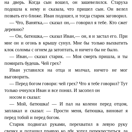
на дверь. Когда сын вошел, он зашевелился. Старуха
подошла к нему и сказала, что пришел сын. Он велел
позвать его ближе. Иван подошел, и тогда старик заговорил.
— Что, Ванятка,— сказал он,— говорил я тебе. Кто сжег
деревню?
— Он, батюшка,— сказал Иван,— он, я и застал его. При
мне он и огонь в крышу сунул. Мне бы только выхватить
клок соломы с огнем да затоптать, и ничего бы не было.
— Иван,— сказал старик. — Моя смерть пришла, и ты
помирать будешь. Чей грех?
Иван уставился на отца и молчал, ничего не мог
выговорить.
— Перед богом говори: чей грех? Что я тебе говорил? Тут
только очнулся Иван и все понял. И засопел он
носом и сказал:
— Мой, батюшка! — И пал на колени перед отцом,
заплакал и сказал: — Прости меня, батюшка, виноват я
перед тобой и перед богом.
Старик подвигал руками, перехватил в левую руку
свечку и потащил правую ко лбу, хотел перекреститься, да