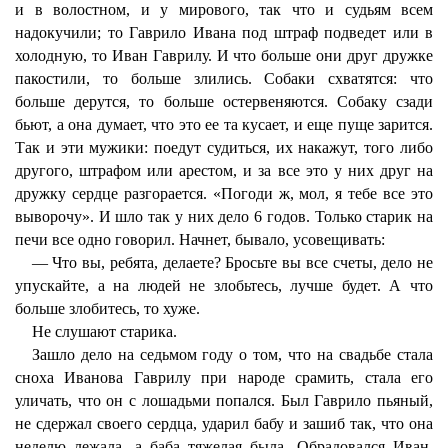
и в волостном, и у мирового, так что и судьям всем
надокучили; то Гаврило Ивана под штраф подведет или в
холодную, то Иван Гаврилу. И что больше они друг дружке
пакостили, то больше злились. Собаки схватятся: что
больше дерутся, то больше остервеняются. Собаку сзади
бьют, а она думает, что это ее та кусает, и еще пуще зарится.
Так и эти мужики: поедут судиться, их накажут, того либо
другого, штрафом или арестом, и за все это у них друг на
дружку сердце разгорается. «Погоди ж, мол, я тебе все это
выворочу». И шло так у них дело 6 годов. Только старик на
печи все одно говорил. Начнет, бывало, усовещивать:
— Что вы, ребята, делаете? Бросьте вы все счеты, дело не
упускайте, а на людей не злобьтесь, лучше будет. А что
больше злобитесь, то хуже.
Не слушают старика.
Зашло дело на седьмом году о том, что на свадьбе стала
сноха Иванова Гаврилу при народе срамить, стала его
уличать, что он с лошадьми попался. Был Гаврило пьяный,
не сдержал своего сердца, ударил бабу и зашиб так, что она
неделю лежала, а баба тяжелая была. Обрадовался Иван,