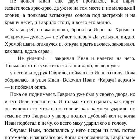
Не дошел Иван еще двух прогалков, как вдруг
засветилось ярко-ярко, да уж не на том месте и не маленький
огонек, а полымем вспыхнула солома под застрехой и на
крышу несет, и Гаврило стоит, и всего его видно.
Как ястреб на жаворонка, бросился Иван на Хромого.
«Скручу,— думает,— не уйдет теперь!» Да услыхал, видно,
Хромой шаги, оглянулся и, откуда прыть взялась, заковылял,
как заяц, вдоль сарая.
— Не уйдешь! — закричал Иван и налетел на него.
Только он хотел ухватить его за шиворот, вывернулся
у него из-под рук Гаврило, поймал его Иван за полу. Пола
оборвалась, и упал Иван. Вскочил Иван: «Караул! держи!»
— и побежал опять.
Пока он поднимался, Гаврило уже был у своего двора, но
и тут Иван настиг его. И только хотел сцапать, как вдруг
оглоушило его что-то по голове, как камнем ударило по
темени: это Гаврило у двора поднял дубовый кол и, когда
Иван подбегал к нему, со всего маху ударил его в голову.
Очумел Иван, посыпались у него искры из глаз, потом
потемнело, и зашатался он. Когда он опомнился, Гаврилы не