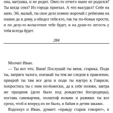
она, матушка, и не родит. Овес-то отчего ныне не родился?
Ты когда сеял? Из города приехал. А что высудил? Себе на
шею. Эй, малый, ты свое дело помни: ворочай с ребятами на
пашне да в дому, а обидел тебя кто, так ты по-божьи прости,
и по делу-то вольготнее тебе будет, и на душе-то легость у
тебя всегда будет.
284
Молчит Иван.
— Ты вот что, Ваня! Послушай ты меня, старика. Поди
ты, запряги чалого, поезжай ты тем же следом в правление,
прикрой ты там все дела и поди ты наутро к Гавриле,
попростись ты с ним по-божески, да к себе позови, завтра
же праздник (дело было под рождество богородицы),
поставь самоварчик, полштоф возьми и развяжи ты все
грехи, чтоб и вперед их не было, и бабам и детям закажи.
Вздохнул и Иван, думает: «правду старик говорит», и