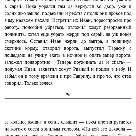
в сарай. Пока убрался там да вернулся во двор, уже и
солнышко зашло; подъехали и ребята с поля: они яровое под
зиму надвоем пахали. Встретил их Иван, порасспросил про
работу, подсобил убраться, отложил хомут разорванный
починить, хотел еще убрать жерди под сарай, да уж вовсе
смерклось. Оставил Иван жерди до завтра, а подкинул
скотине корму, отворил ворота, выпустил Тараску с
лошадьми на улицу ехать в ночное и опять запер ворота,
заложил подворотню. «Теперь поужинать да и спать»,—
подумал Иван, захватил хомут Рваный и пошел в избу. И
забыл он к тому времени и про Гаврилу, и про то, что отец
говорил. Только взялся
285
за кольцо, входит в сени, слышит — из-за плетня ругается
на кого-то сосед хриплым голосом. «На кой его дьявола!—
кричит на кого-то Гаврило. — Убить его стоит!» Так и