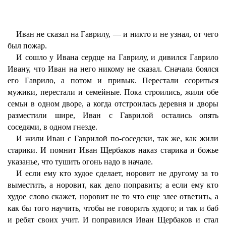
Иван не сказал на Гаврилу, — и никто и не узнал, от чего
был пожар.
И сошло у Ивана сердце на Гаврилу, и дивился Гаврило
Ивану, что Иван на него никому не сказал. Сначала боялся
его Гаврило, а потом и привык. Перестали ссориться
мужики, перестали и семейные. Пока строились, жили обе
семьи в одном дворе, а когда отстроилась деревня и дворы
разместили шире, Иван с Гаврилой остались опять
соседями, в одном гнезде.
И жили Иван с Гаврилой по-соседски, так же, как жили
старики. И помнит Иван Щербаков наказ старика и божье
указанье, что тушить огонь надо в начале.
И если ему кто худое сделает, норовит не другому за то
выместить, а норовит, как дело поправить; а если ему кто
худое слово скажет, норовит не то что еще злее ответить, а
как бы того научить, чтобы не говорить худого; и так и баб
и ребят своих учит. И поправился Иван Щербаков и стал