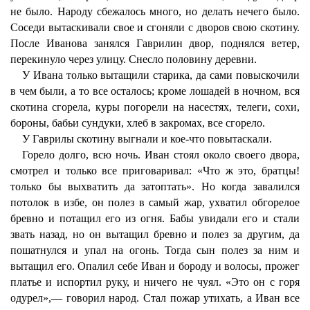
не было. Народу сбежалось много, но делать нечего было.
Соседи вытаскивали свое и сгоняли с дворов свою скотину.
После Иванова занялся Гаврилин двор, поднялся ветер,
перекинуло через улицу. Снесло половину деревни.
У Ивана только вытащили старика, да сами повыскочили
в чем были, а то все осталось; кроме лошадей в ночном, вся
скотина сгорела, куры погорели на насестях, телеги, сохи,
бороны, бабьи сундуки, хлеб в закромах, все сгорело.
У Гаврилы скотину выгнали и кое-что повытаскали.
Горело долго, всю ночь. Иван стоял около своего двора,
смотрел и только все приговаривал: «Что ж это, братцы!
только бы выхватить да затоптать». Но когда завалился
потолок в избе, он полез в самый жар, ухватил обгорелое
бревно и потащил его из огня. Бабы увидали его и стали
звать назад, но он вытащил бревно и полез за другим, да
пошатнулся и упал на огонь. Тогда сын полез за ним и
вытащил его. Опалил себе Иван и бороду и волосы, прожег
платье и испортил руку, и ничего не чуял. «Это он с горя
одурел»,— говорил народ. Стал пожар утихать, а Иван все