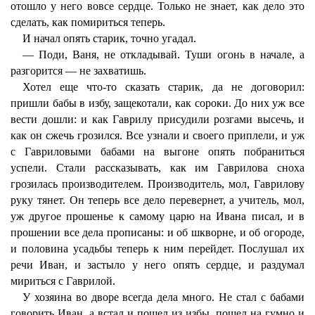
отошло у него вовсе сердце. Только не знает, как дело это
сделать, как помириться теперь.
И начал опять старик, точно угадал.
— Поди, Ваня, не откладывай. Туши огонь в начале, а
разгорится — не захватишь.
Хотел еще что-то сказать старик, да не договорил:
пришли бабы в избу, защекотали, как сороки. До них уж все
вести дошли: и как Гаврилу присудили розгами высечь, и
как он сжечь грозился. Все узнали и своего приплели, и уж
с Гавриловыми бабами на выгоне опять побраниться
успели. Стали рассказывать, как им Гаврилова сноха
грозилась производителем. Производитель, мол, Гаврилову
руку тянет. Он теперь все дело перевернет, а учитель, мол,
уж другое прошенье к самому царю на Ивана писал, и в
прошении все дела прописаны: и об шкворне, и об огороде,
и половина усадьбы теперь к ним перейдет. Послушал их
речи Иван, и застыло у него опять сердце, и раздумал
мириться с Гаврилой.
У хозяина во дворе всегда дела много. Не стал с бабами
говорить Иван, а встал и пошел из избы, пошел на гумно и