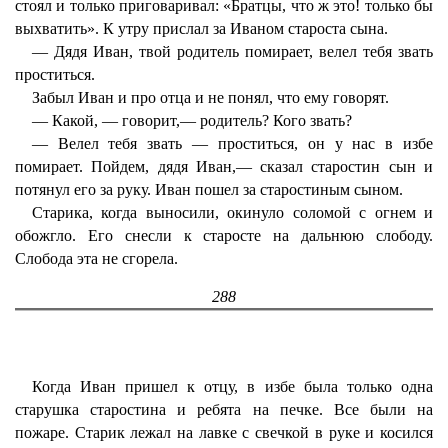
стоял и только приговаривал: «Братцы, что ж это! только бы
выхватить». К утру прислал за Иваном староста сына.
— Дядя Иван, твой родитель помирает, велел тебя звать
проститься.
Забыл Иван и про отца и не понял, что ему говорят.
— Какой, — говорит,— родитель? Кого звать?
— Велел тебя звать — проститься, он у нас в избе
помирает. Пойдем, дядя Иван,— сказал старостин сын и
потянул его за руку. Иван пошел за старостиным сыном.
Старика, когда выносили, окинуло соломой с огнем и
обожгло. Его снесли к старосте на дальнюю слободу.
Слобода эта не сгорела.
288
Когда Иван пришел к отцу, в избе была только одна
старушка старостина и ребята на печке. Все были на
пожаре. Старик лежал на лавке с свечкой в руке и косился