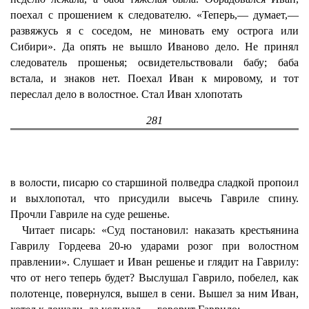
поехал с прошением к следователю. «Теперь,— думает,—
развяжусь я с соседом, не миновать ему острога или
Сибири». Да опять не вышло Иваново дело. Не принял
следователь прошенья; освидетельствовали бабу; баба
встала, и знаков нет. Поехал Иван к мировому, и тот
переслал дело в волостное. Стал Иван хлопотать
281
в волости, писарю со старшиной полведра сладкой пропоил
и выхлопотал, что присудили высечь Гавриле спину.
Прочли Гавриле на суде решенье.
Читает писарь: «Суд постановил: наказать крестьянина
Гаврилу Гордеева 20-ю ударами розог при волостном
правлении». Слушает и Иван решенье и глядит на Гаврилу:
что от него теперь будет? Выслушал Гаврило, побелел, как
полотенце, повернулся, вышел в сени. Вышел за ним Иван,