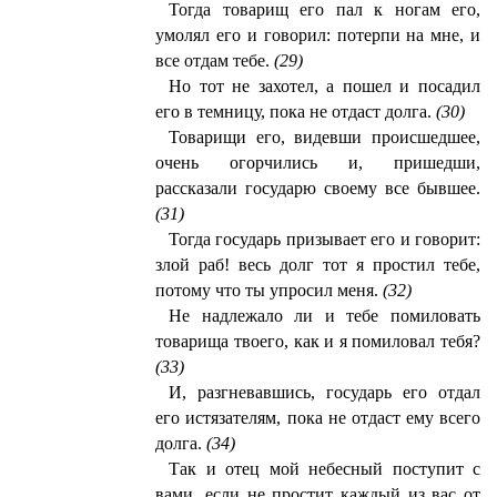
Тогда товарищ его пал к ногам его,
умолял его и говорил: потерпи на мне, и
все отдам тебе.
(29)
Но тот не захотел, а пошел и посадил
его в темницу, пока не отдаст долга.
(30)
Товарищи его, видевши происшедшее,
очень огорчились и, пришедши,
рассказали государю своему все бывшее.
(31)
Тогда государь призывает его и говорит:
злой раб! весь долг тот я простил тебе,
потому что ты упросил меня.
(32)
Не надлежало ли и тебе помиловать
товарища твоего, как и я помиловал тебя?
(33)
И, разгневавшись, государь его отдал
его истязателям, пока не отдаст ему всего
долга.
(34)
Так и отец мой небесный поступит с
вами, если не простит каждый из вас от