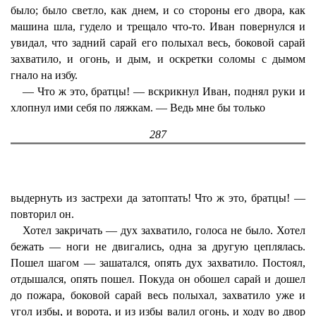
было; было светло, как днем, и со стороны его двора, как
машина шла, гудело и трещало что-то. Иван повернулся и
увидал, что задний сарай его полыхал весь, боковой сарай
захватило, и огонь, и дым, и оскретки соломы с дымом
гнало на избу.
— Что ж это, братцы! — вскрикнул Иван, поднял руки и
хлопнул ими себя по ляжкам. — Ведь мне бы только
287
выдернуть из застрехи да затоптать! Что ж это, братцы! —
повторил он.
Хотел закричать — дух захватило, голоса не было. Хотел
бежать — ноги не двигались, одна за другую цеплялась.
Пошел шагом — зашатался, опять дух захватило. Постоял,
отдышался, опять пошел. Покуда он обошел сарай и дошел
до пожара, боковой сарай весь полыхал, захватило уже и
угол избы, и ворота, и из избы валил огонь, и ходу во двор