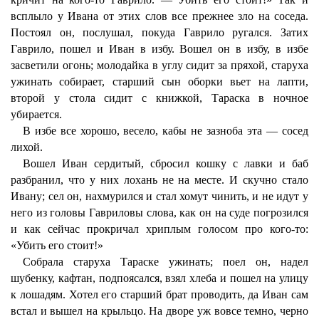
всплыло у Ивана от этих слов все прежнее зло на соседа.
Постоял он, послушал, покуда Гаврило ругался. Затих
Гаврило, пошел и Иван в избу. Вошел он в избу, в избе
засветили огонь; молодайка в углу сидит за пряхой, старуха
ужинать собирает, старший сын оборки вьет на лапти,
второй у стола сидит с книжкой, Тараска в ночное
убирается.
В избе все хорошо, весело, кабы не зазноба эта — сосед
лихой.
Вошел Иван сердитый, сбросил кошку с лавки и баб
разбранил, что у них лохань не на месте. И скучно стало
Ивану; сел он, нахмурился и стал хомут чинить, и не идут у
него из головы Гавриловы слова, как он на суде погрозился
и как сейчас прокричал хриплым голосом про кого-то:
«Убить его стоит!»
Собрала старуха Тараске ужинать; поел он, надел
шубенку, кафтан, подпоясался, взял хлеба и пошел на улицу
к лошадям. Хотел его старший брат проводить, да Иван сам
встал и вышел на крыльцо. На дворе уж вовсе темно, черно