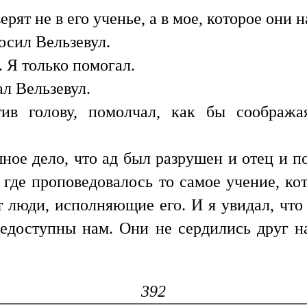
рят не в его ученье, а в мое, которое они 
осил Вельзевул.
 Я только помогал.
л Вельзевул.
тив голову, помолчал, как бы сообража
ное дело, что ад был разрушен и отец и п
 где проповедовалось то самое учение, ко
т люди, исполняющие его. И я увидал, чт
едоступны нам. Они не сердились друг на
392