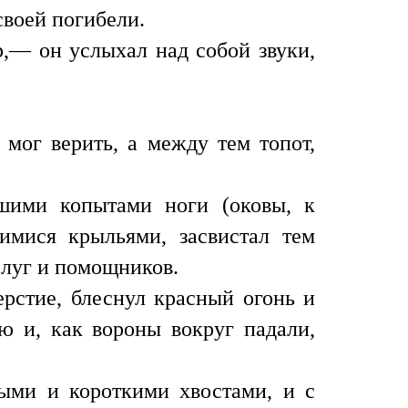
своей погибели.
р,— он услыхал над собой звуки,
 мог верить, а между тем топот,
сшими копытами ноги (оковы, к
имися крыльями, засвистал тем
слуг и помощников.
ерстие, блеснул красный огонь и
юю и, как вороны вокруг падали,
ыми и короткими хвостами, и с