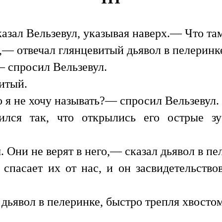
азал Вельзевул, указывая наверх.— Что та
,— отвечал глянцевитый дьявол в пелеринк
 спросил Вельзевул.
итый.
о я не хочу называть?— спросил Вельзевул.
ился так, что открылись его острые з
 Они не верят в него,— сказал дьявол в пе
спасает их от нас, и он засвидетельств
дьявол в пелеринке, быстро трепля хвостом