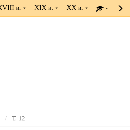
XVIII в.
XIX в.
XX в.
Т. 12