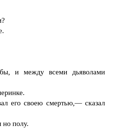
м?
е.
убы, и между всеми дьяволами
леринке.
овал его своею смертью,— сказал
 но полу.