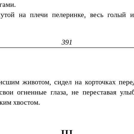
гами.
нутой на плечи пелеринке, весь голый и
391
сшим животом, сидел на корточках пере
 свои огненные глаза, не переставая улы
ким хвостом.
III