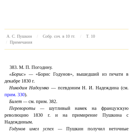
А. С. Пушкин
Собр. соч. в 10 тт.
Т. 10
Примечания
383. M. П. Погодину.
«Борис» —
«Борис Годунов», вышедший из печати в
декабре 1830 г.
Никодим Надоумко
— псевдоним Н. И. Надеждина (см.
прим. 330
).
Билет —
см. прим. 382.
Перевороты —
шутливый намек на французскую
революцию 1830 г. и на примирение Пушкина с
Надеждиным.
Годунов имел успех —
Пушкин получил неточные