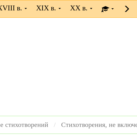
XVIII в.
XIX в.
XX в.
е стихотворений
Стихотворения, не включ