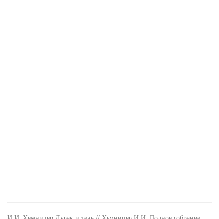
И.И. Хемницер Дурак и тень // Хемницер И.И. Полное собрание