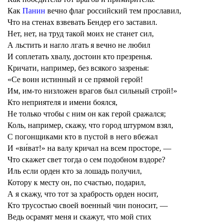
Как
Панин
вечно флаг российский тем прославил,
Что на стенах взвевать Бендер его заставил.
Нет, нет, на труд такой моих не станет сил,
А льстить и нагло лгать я вечно не любил
И соплетать хвалу, достоин кто презренья.
Кричати, например, без всякого зазренья:
«Се воин истинный и се прямой герой!
Им, им-то низложен врагов был сильный строй!»
Кто неприятеля и имени боялся,
Не только чтобы с ним он как герой сражался;
Коль, например, скажу, что город штурмом взял,
С погонщиками кто в пустой в него вбежал
И «ви́ват!» на валу кричал на всем просторе, —
Что скажет свет тогда о сем подобном вздоре?
Иль если орден кто за лошадь получил,
Котору к месту он, по счастью, подарил,
А я скажу, что тот за храбрость орден носит,
Кто трусостью своей военный чин поносит, —
Ведь осрамят меня и скажут, что мой стих