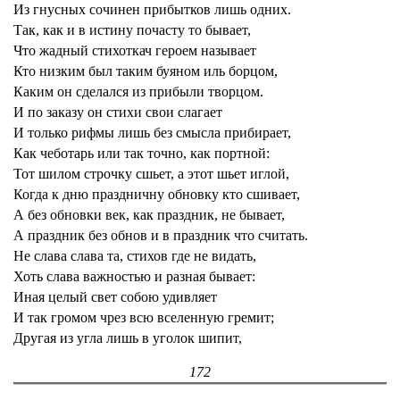
Из гнусных сочинен прибытков лишь одних.
Так, как и в истину почасту то бывает,
Что жадный стихоткач героем называет
Кто низким был таким буяном иль борцом,
Каким он сделался из прибыли творцом.
И по заказу он стихи свои слагает
И только рифмы лишь без смысла прибирает,
Как чеботарь или так точно, как портной:
Тот шилом строчку сшьет, а этот шьет иглой,
Когда к дню праздничну обновку кто сшивает,
А без обновки век, как праздник, не бывает,
А праздник без обнов и в праздник что считать.
Не слава слава та, стихов где не видать,
Хоть слава важностью и разная бывает:
Иная целый свет собою удивляет
И так громом чрез всю вселенную гремит;
Другая из угла лишь в уголок шипит,
172