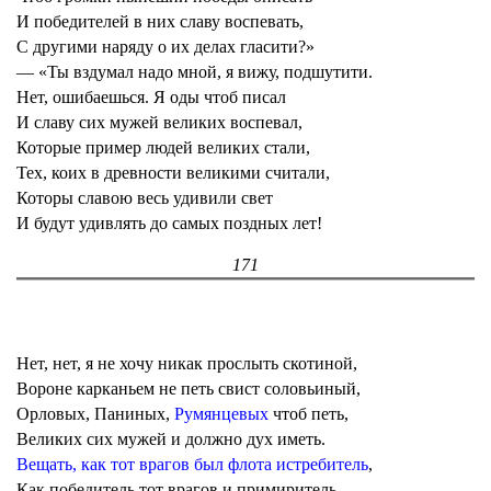
И победителей в них славу воспевать,
С другими наряду о их делах гласити?»
— «Ты вздумал надо мной, я вижу, подшутити.
Нет, ошибаешься. Я оды чтоб писал
И славу сих мужей великих воспевал,
Которые пример людей великих стали,
Тех, коих в древности великими считали,
Которы славою весь удивили свет
И будут удивлять до самых поздных лет!
171
Нет, нет, я не хочу никак прослыть скотиной,
Вороне карканьем не петь свист соловьиный,
Орловых, Паниных,
Румянцевых
чтоб петь,
Великих сих мужей и должно дух иметь.
Вещать, как тот врагов был флота истребитель
,
Как победитель тот врагов и примиритель.