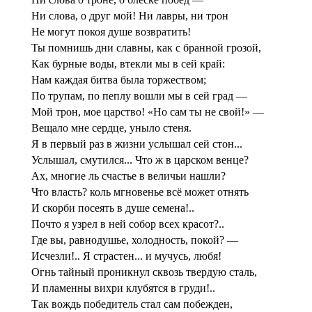
Ни слова, о друг мой! Ни лавры, ни трон
Не могут покоя душе возвратить!
Ты помнишь дни славны, как с бранной грозой,
Как бурные воды, втекли мы в сей край:
Нам каждая битва была торжеством;
По трупам, по пеплу вошли мы в сей град —
Мой трон, мое царство! «Но сам ты не свой!» —
Вещало мне сердце, уныло стеня.
Я в первый раз в жизни услышал сей стон...
Услышал, смутился... Что ж в царском венце?
Ах, многие ль счастье в величьи нашли?
Что власть? коль мгновенье всё может отнять
И скорби посеять в душе семена!..
Почто я узрел в ней собор всех красот?..
Где вы, равнодушье, холодность, покой? —
Исчезли!.. Я страстен... и мучусь, любя!
Огнь тайный проникнул сквозь твердую сталь,
И пламенны вихри клубятся в груди!..
Так вождь победитель стал сам побежден,