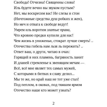
Свобода! Отчизна! Священны слова!
Иль будете вечно вы звуком пустым?
Нет, мы воскресим вас! Не слезы и стон
(Ничтожные средства душ робких и жен),
Но меч и отвага к свободе ведут!
Умрем иль воротим
златые права
,
Что кровию предки купили для нас!
Чем жизнь в униженьи, стократ лучше смерть! ..
Отечества гибель нам льзя ль пережить? ..
Ответ ваш, о други, читаю в очах:
Горящий в них пламень, багряность ланит
И дланей стремленье к звенящим мечам —
Всё, всё мне являет тех самых мужей,
С которыми в битвах я славу делил...
Мы те же, но край наш не тот уже стал!
Под пеплом, в оковах, под тяжким ярмом
Отечество наше кто может узнать?
2