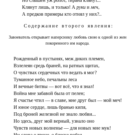
Но слышен уж ропот, тирана клянут...
Клянут лишь, и только! А
руки
и
меч
,
А предков примеры кто отнял у них?..
Содержание второго явления:
Завоеватель открывает наперснику любовь свою к одной из жен
покоренного им народа.
Рожденный в пустынях, меж диких племен,
Взлелеян средь браней, на ратных щитах,
О чувствах сердечных что ведать я мог?
Туманное небо, печальны леса
И вечные битвы — вот всё, что я знал!
Война мне забавой была от пелен;
Я счастье чтил — в славе, мне друг был — мой меч!
И юное сердце, лишь бранью кипя,
Под броней железной не знало любви...
Но здесь, друг мой верный, узнало оно
Чувств новых волненье — для новых мне мук!
Ни слова о троне, о блеске побед —