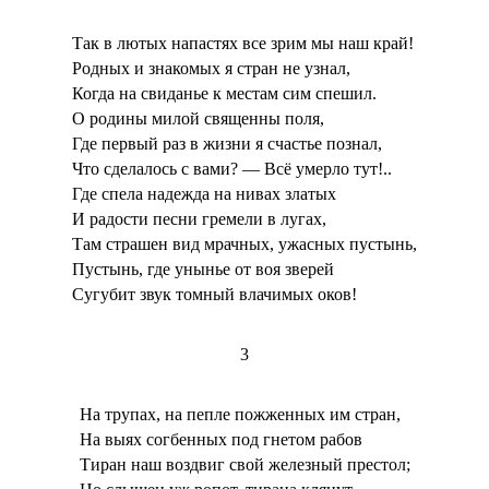
Так в лютых напастях все зрим мы наш край!
Родных и знакомых я стран не узнал,
Когда на свиданье к местам сим спешил.
О родины милой священны поля,
Где первый раз в жизни я счастье познал,
Что сделалось с вами? — Всё умерло тут!..
Где спела надежда на нивах златых
И радости песни гремели в лугах,
Там страшен вид мрачных, ужасных пустынь,
Пустынь, где унынье от воя зверей
Сугубит звук томный влачимых оков!
3
На трупах, на пепле пожженных им стран,
На выях согбенных под гнетом рабов
Тиран наш воздвиг свой железный престол;