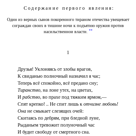
Содержание первого явления:
Один из верных сынов покоренного тираном отечества увещевает
сограждан своих в тишине ночи к подъятию оружия против
**
насильственнои власти.
1
Друзья! Уклоняясь от злобы врагов,
К свиданью полночный назначил я час;
Теперь всё спокойно, всё предано сну;
Тиранство
, на лоне утех, на цветах,
И
рабство
, во прахе под тяжким ярмом,—
Спят крепко! .. Не спит лишь к
отчизне любовь!
Она
не смыкает слезящих очей:
Скитаясь по дебрям, при бледной луне,
Рыданьем тревожит полуночный час
И будит свободу от смертного сна.