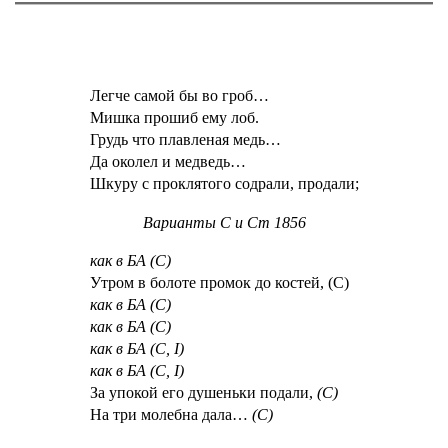
Легче самой бы во гроб…
Мишка прошиб ему лоб.
Грудь что плавленая медь…
Да околел и медведь…
Шкуру с проклятого содрали, продали;
Варианты С и Ст 1856
как в БА (С)
Утром в болоте промок до костей, (С)
как в БА (С)
как в БА (С)
как в БА (С, I)
как в БА (С, I)
За упокой его душеньки подали,
(С)
На три молебна дала…
(С)