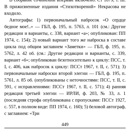
В прижизненные издания «Стихотворений» Некрасова не
входило.
Автографы: 1) первоначальный набросок «О сердце
бедное мое!..» — ГБЛ, ф. 195, п. 5763, л. 101 (см.: Другие
редакции и варианты, с. 338, вариант «а»; опубликован: ПП
1974, с. 154); 2) новый вариант того же наброска в составе
цикла под общим заглавием «Заметки» — ГБЛ, ф. 195, п.
5762, л. 42 об. (см.: Другие редакции и варианты, с. 339,
вариант «б»; опубликован безотносительно к циклу: ПСС, т.
I, с. 406, как набросок к циклу: ПССт 1967, т. II, с. 571); 3)
первоначальные наброски второй элегии — ГБЛ, ф. 195, п.
5761, л. 85 об. (опубликованы с неточностями: ПСС, т. II, с.
591, с исправлениями: ПССт 1967, т. II, с. 571); 4) ранняя
редакция третьей элегии — ИРЛИ, ф. 203, № 33, л. 1
(последняя строфа опубликована с пропусками: ПССт 1927,
с. 557, в полном виде: ПП 1974, с. 160); 5) беловой автограф,
с заглавием: «Три
449