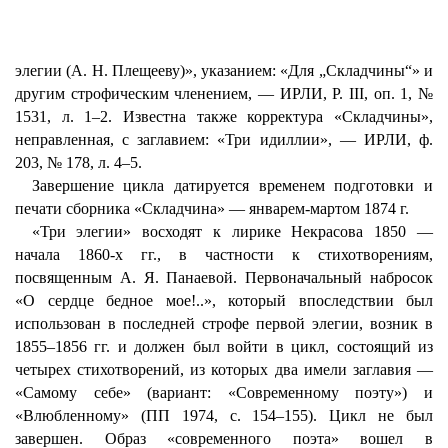
элегии (А. Н. Плещееву)», указанием: «Для „Складчины“» и
другим строфическим членением, — ИРЛИ, Р. III, оп. 1, №
1531, л. 1–2. Известна также корректура «Складчины»,
неправленная, с заглавием: «Три идиллии», — ИРЛИ, ф.
203, № 178, л. 4–5.
Завершение цикла датируется временем подготовки и
печати сборника «Складчина» — январем-мартом 1874 г.
«Три элегии» восходят к лирике Некрасова 1850 —
начала 1860-х гг., в частности к стихотворениям,
посвященным А. Я. Панаевой. Первоначальный набросок
«О сердце бедное мое!..», который впоследствии был
использован в последней строфе первой элегии, возник в
1855–1856 гг. и должен был войти в цикл, состоящий из
четырех стихотворений, из которых два имели заглавия —
«Самому себе» (вариант: «Современному поэту») и
«Влюбленному» (ПП 1974, с. 154–155). Цикл не был
завершен. Образ «современного поэта» вошел в