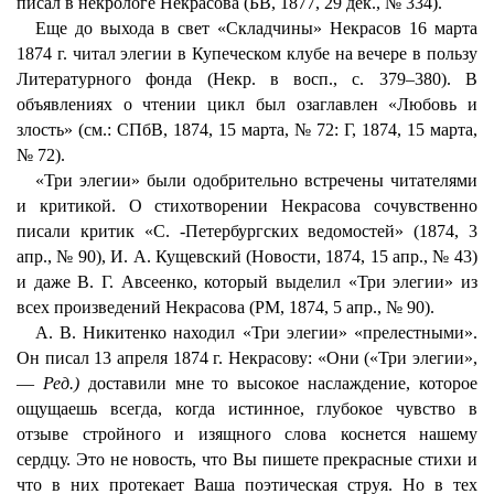
писал в некрологе Некрасова (БВ, 1877, 29 дек., № 334).
Еще до выхода в свет «Складчины» Некрасов 16 марта
1874 г. читал элегии в Купеческом клубе на вечере в пользу
Литературного фонда (Некр. в восп., с. 379–380). В
объявлениях о чтении цикл был озаглавлен «Любовь и
злость» (см.: СПбВ, 1874, 15 марта, № 72: Г, 1874, 15 марта,
№ 72).
«Три элегии» были одобрительно встречены читателями
и критикой. О стихотворении Некрасова сочувственно
писали критик «С. -Петербургских ведомостей» (1874, 3
апр., № 90), И. А. Кущевский (Новости, 1874, 15 апр., № 43)
и даже В. Г. Авсеенко, который выделил «Три элегии» из
всех произведений Некрасова (РМ, 1874, 5 апр., № 90).
А. В. Никитенко находил «Три элегии» «прелестными».
Он писал 13 апреля 1874 г. Некрасову: «Они («Три элегии»,
—
Ред.)
доставили мне то высокое наслаждение, которое
ощущаешь всегда, когда истинное, глубокое чувство в
отзыве стройного и изящного слова коснется нашему
сердцу. Это не новость, что Вы пишете прекрасные стихи и
что в них протекает Ваша поэтическая струя. Но в тех