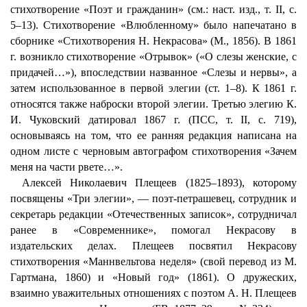
стихотворение «Поэт и гражданин» (см.: наст. изд., т. II, с.
5–13). Стихотворение «Влюбленному» было напечатано в
сборнике «Стихотворения Н. Некрасова» (М., 1856). В 1861
г. возникло стихотворение «Отрывок» («О слезы женские, с
придачей…»), впоследствии названное «Слезы и нервы», а
затем использованное в первой элегии (ст. 1–8). К 1861 г.
относятся также наброски второй элегии. Третью элегию К.
И. Чуковский датировал 1867 г. (ПСС, т. II, с. 719),
основываясь на том, что ее ранняя редакция написана на
одном листе с черновым автографом стихотворения «Зачем
меня на части рвете…».
Алексей Николаевич Плещеев (1825–1893), которому
посвящены «Три элегии», — поэт-петрашевец, сотрудник и
секретарь редакции «Отечественных записок», сотрудничал
ранее в «Современнике», помогал Некрасову в
издательских делах. Плещеев посвятил Некрасову
стихотворения «Маннвельтова неделя» (свой перевод из М.
Гартмана, 1860) и «Новый год» (1861). О дружеских,
взаимно уважительных отношениях с поэтом А. Н. Плещеев