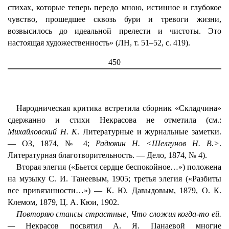
стихах, которые теперь передо мною, истинное и глубокое
чувство, прошедшее сквозь бури и тревоги жизни,
возвысилось до идеальной прелести и чистоты. Это
настоящая художественность» (ЛН, т. 51–52, с. 419).
450
Народническая критика встретила сборник «Складчина»
сдержанно и стихи Некрасова не отметила (см.:
Михайловский Н. К
. Литературные и журнальные заметки.
— ОЗ, 1874, № 4;
Радюкин Н. <Шелгунов Н. В.>
.
Литературная благотворительность. — Дело, 1874, № 4).
Вторая элегия («Бьется сердце беспокойное…») положена
на музыку С. И. Танеевым, 1905; третья элегия («Разбиты
все привязанности…») — К. Ю. Давыдовым, 1879, О. К.
Клемом, 1879, Ц. А. Кюи, 1902.
Повторяю стансы страстные, Что сложил когда-то ей.
—
Некрасов посвятил А. Я. Панаевой многие