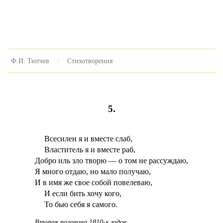
Ф.И. Тютчев
Стихотворения
5.
Всесилен я и вместе слаб,
Властитель я и вместе раб,
Добро иль зло творю — о том не рассуждаю,
Я много отдаю, но мало получаю,
И в имя же свое собой повелеваю,
И если бить хочу кого,
То бью себя я самого.
Вторая половина 1810-х годов