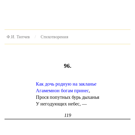
Ф.И. Тютчев
Стихотворения
96.
Как дочь родную на закланье
Агамемнон богам принес
,
Прося попутных бурь дыханья
У негодующих небес, —
119