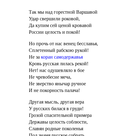
Так мы над горестной Варшавой
Удар свершили роковой,
Да купим сей ценой кровавой
России целость и покой!
Но прочь от нас венец бесславья,
Сплетенный рабскою рукой!
Не за
коран самодержавья
Кровь русская лилась рекой!
Нет! нас одушевляло в бое
Не чревобесие меча,
Не зверство янычар ручное
И не покорность палача!
Другая мысль, другая вера
У русских билася в груди!
Грозой спасительной примера
Державы целость соблюсти,
Славян родные поколенья
Под знамя русское собрать