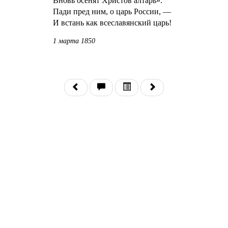
Вновь осенят Христов алтарь».
Пади пред ним, о царь России, —
И встань как всеславянский царь!
1 марта 1850