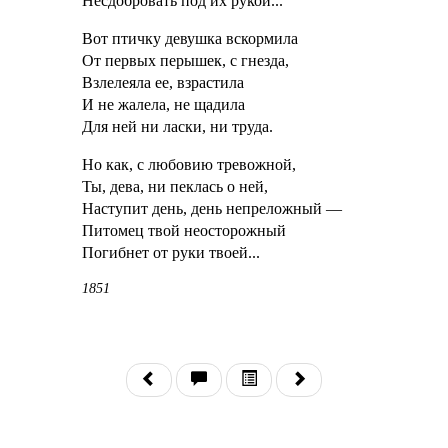
Несдобровать под их рукой...
Вот птичку девушка вскормила
От первых перышек, с гнезда,
Взлелеяла ее, взрастила
И не жалела, не щадила
Для ней ни ласки, ни труда.
Но как, с любовию тревожной,
Ты, дева, ни пеклась о ней,
Наступит день, день непреложный —
Питомец твой неосторожный
Погибнет от руки твоей...
1851