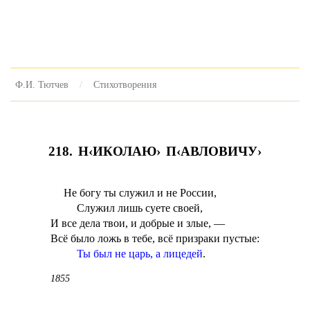
Ф.И. Тютчев
Стихотворения
218. Н‹ИКОЛАЮ› П‹АВЛОВИЧУ›
Не богу ты служил и не России,
Служил лишь суете своей,
И все дела твои, и добрые и злые, —
Всё было ложь в тебе, всё призраки пустые:
Ты был не царь, а лицедей
.
1855