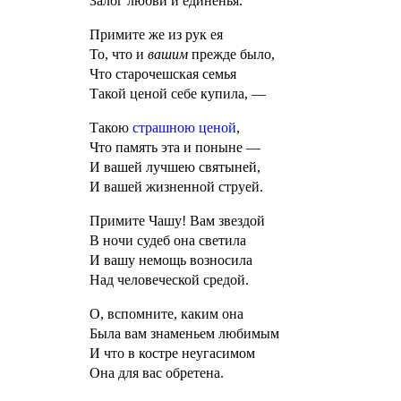
Залог любви и единенья.
Примите же из рук ея
То, что и
вашим
прежде было,
Что старочешская семья
Такой ценой себе купила, —
Такою
страшною ценой
,
Что память эта и поныне —
И вашей лучшею святыней,
И вашей жизненной струей.
Примите Чашу! Вам звездой
В ночи судеб она светила
И вашу немощь возносила
Над человеческой средой.
О, вспомните, каким она
Была вам знаменьем любимым
И что в костре неугасимом
Она для вас обретена.