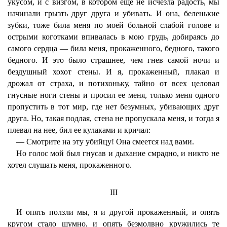
укусом, и с визгом, в котором еще не исчезла радость, мы
начинали грызть друг друга и убивать. И она, беленькие
зубки, тоже била меня по моей больной слабой голове и
острыми коготками впивалась в мою грудь, добираясь до
самого сердца — била меня, прокаженного, бедного, такого
бедного. И это было страшнее, чем гнев самой ночи и
бездушный хохот стены. И я, прокаженный, плакал и
дрожал от страха, и потихоньку, тайно от всех целовал
гнусные ноги стены и просил ее меня, только меня одного
пропустить в тот мир, где нет безумных, убивающих друг
друга. Но, такая подлая, стена не пропускала меня, и тогда я
плевал на нее, бил ее кулаками и кричал:
— Смотрите на эту убийцу! Она смеется над вами.
Но голос мой был гнусав и дыхание смрадно, и никто не
хотел слушать меня, прокаженного.
III
И опять ползли мы, я и другой прокаженный, и опять
кругом стало шумно, и опять безмолвно кружились те