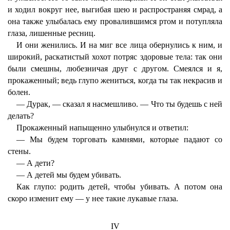
и ходил вокруг нее, выгибая шею и распространяя смрад, а
она также улыбалась ему провалившимся ртом и потупляла
глаза, лишенные ресниц.
И они женились. И на миг все лица обернулись к ним, и
широкий, раскатистый хохот потряс здоровые тела: так они
были смешны, любезничая друг с другом. Смеялся и я,
прокаженный; ведь глупо жениться, когда ты так некрасив и
болен.
— Дурак, — сказал я насмешливо. — Что ты будешь с ней
делать?
Прокаженный напыщенно улыбнулся и ответил:
— Мы будем торговать камнями, которые падают со
стены.
— А дети?
— А детей мы будем убивать.
Как глупо: родить детей, чтобы убивать. А потом она
скоро изменит ему — у нее такие лукавые глаза.
IV