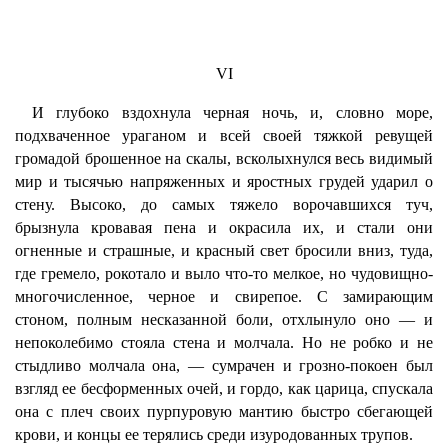
VI
И глубоко вздохнула черная ночь, и, словно море,
подхваченное ураганом и всей своей тяжкой ревущей
громадой брошенное на скалы, всколыхнулся весь видимый
мир и тысячью напряженных и яростных грудей ударил о
стену. Высоко, до самых тяжело ворочавшихся туч,
брызнула кровавая пена и окрасила их, и стали они
огненные и страшные, и красный свет бросили вниз, туда,
где гремело, рокотало и выло что-то мелкое, но чудовищно-
многочисленное, черное и свирепое. С замирающим
стоном, полным несказанной боли, отхлынуло оно — и
непоколебимо стояла стена и молчала. Но не робко и не
стыдливо молчала она, — сумрачен и грозно-покоен был
взгляд ее бесформенных очей, и гордо, как царица, спускала
она с плеч своих пурпуровую мантию быстро сбегающей
крови, и концы ее терялись среди изуродованных трупов.