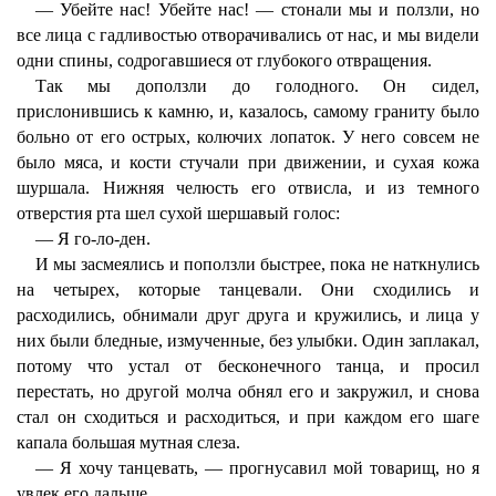
— Убейте нас! Убейте нас! — стонали мы и ползли, но
все лица с гадливостью отворачивались от нас, и мы видели
одни спины, содрогавшиеся от глубокого отвращения.
Так мы доползли до голодного. Он сидел,
прислонившись к камню, и, казалось, самому граниту было
больно от его острых, колючих лопаток. У него совсем не
было мяса, и кости стучали при движении, и сухая кожа
шуршала. Нижняя челюсть его отвисла, и из темного
отверстия рта шел сухой шершавый голос:
— Я го-ло-ден.
И мы засмеялись и поползли быстрее, пока не наткнулись
на четырех, которые танцевали. Они сходились и
расходились, обнимали друг друга и кружились, и лица у
них были бледные, измученные, без улыбки. Один заплакал,
потому что устал от бесконечного танца, и просил
перестать, но другой молча обнял его и закружил, и снова
стал он сходиться и расходиться, и при каждом его шаге
капала большая мутная слеза.
— Я хочу танцевать, — прогнусавил мой товарищ, но я
увлек его дальше.