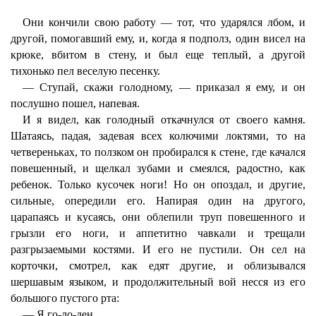
Они кончили свою работу — тот, что ударялся лбом, и
другой, помогавший ему, и, когда я подполз, один висел на
крюке, вбитом в стену, и был еще теплый, а другой
тихонько пел веселую песенку.
— Ступай, скажи голодному, — приказал я ему, и он
послушно пошел, напевая.
И я видел, как голодный откачнулся от своего камня.
Шатаясь, падая, задевая всех колючими локтями, то на
четвереньках, то ползком он пробирался к стене, где качался
повешенный, и щелкал зубами и смеялся, радостно, как
ребенок. Только кусочек ноги! Но он опоздал, и другие,
сильные, опередили его. Напирая один на другого,
царапаясь и кусаясь, они облепили труп повешенного и
грызли его ноги, и аппетитно чавкали и трещали
разгрызаемыми костями. И его не пустили. Он сел на
корточки, смотрел, как едят другие, и облизывался
шершавым языком, и продолжительный вой несся из его
большого пустого рта:
— Я го-ло-ден.