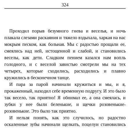
324
Проходил порыв безумного гнева и веселья, и ночь
плакала слезами раскаяния и тяжело вздыхала, харкая на нас
мокрым песком, как больная. Мы с радостью прощали ее,
смеялись над ней, истощенной и слабой, и становились
веселы, как дети. Сладким пением казался нам вопль
голодного, и с веселой завистью смотрели мы на тех
четырех, которые сходились, расходились и плавно
кружились в бесконечном танце.
И пара за парой начинали кружиться и мы, и я,
прокаженный, находил себе временную подругу. И это было
так весело, так приятно! Я обнимал ее, а она смеялась, и
зубки у нее были беленькие, и щечки розовенькие-
розовенькие. Это было так приятно.
И нельзя понять, как это случилось, но радостно
оскаленные зубы начинали щелкать, поцелуи становились