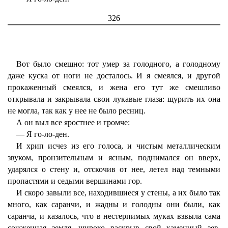
326
Вот было смешно: тот умер за голодного, а голодному
даже куска от ноги не досталось. И я смеялся, и другой
прокаженный смеялся, и жена его тут же смешливо
открывала и закрывала свои лукавые глаза: щурить их она
не могла, так как у нее не было ресниц.
А он выл все яростнее и громче:
— Я го-ло-ден.
И хрип исчез из его голоса, и чистым металлическим
звуком, пронзительным и ясным, поднимался он вверх,
ударялся о стену и, отскочив от нее, летел над темными
пропастями и седыми вершинами гор.
И скоро завыли все, находившиеся у стены, а их было так
много, как саранчи, и жадны и голодны они были, как
саранча, и казалось, что в нестерпимых муках взвыла сама
сожженная земля, широко раскрыв свой каменный зев.