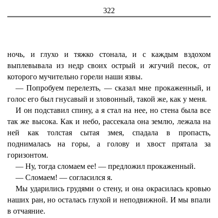
322
ночь, и глухо и тяжко стонала, и с каждым вздохом
выплевывала из недр своих острый и жгучий песок, от
которого мучительно горели наши язвы.
— Попробуем перелезть, — сказал мне прокаженный, и
голос его был гнусавый и зловонный, такой же, как у меня.
И он подставил спину, а я стал на нее, но стена была все
так же высока. Как и небо, рассекала она землю, лежала на
ней как толстая сытая змея, спадала в пропасть,
поднималась на горы, а голову и хвост прятала за
горизонтом.
— Ну, тогда сломаем ее! — предложил прокаженный.
— Сломаем! — согласился я.
Мы ударились грудями о стену, и она окрасилась кровью
наших ран, но осталась глухой и неподвижной. И мы впали
в отчаяние.