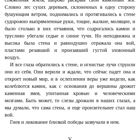
Словно лес сухих деревьев, склоненных в одну сторону
бушующим ветром, поднимались и протягивались к стене
судорожно выпрямленные руки, тощие, жалкие, молящие, и
было столько в них отчаяния, что содрогались камни и
трусливо убегали седые и синие тучи. Но неподвижна и
высока была стена и равнодушно отражала она вой,
пластами резавший и пронзавший густой зловонный
воздух.
И все глаза обратились к стене, и огнистые лучи струили
они из себя. Они верили и ждали, что сейчас падет она и
откроет новый мир, и в ослеплении веры уже видели, как
колеблются камни, как с основания до вершины дрожит
каменная змея, упитанная кровью и человеческими
мозгами. Быть может, то слезы дрожали в наших глазах, а
мы думали, что сама стена, и еще пронзительнее стал наш
вой.
Гнев и ликование близкой победы зазвучали в нем.
V