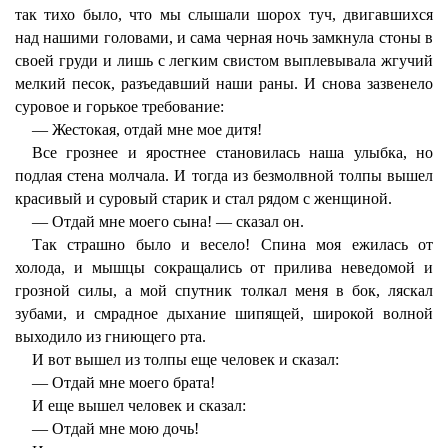
так тихо было, что мы слышали шорох туч, двигавшихся
над нашими головами, и сама черная ночь замкнула стоны в
своей груди и лишь с легким свистом выплевывала жгучий
мелкий песок, разъедавший наши раны. И снова зазвенело
суровое и горькое требование:
— Жестокая, отдай мне мое дитя!
Все грознее и яростнее становилась наша улыбка, но
подлая стена молчала. И тогда из безмолвной толпы вышел
красивый и суровый старик и стал рядом с женщиной.
— Отдай мне моего сына! — сказал он.
Так страшно было и весело! Спина моя ежилась от
холода, и мышцы сокращались от прилива неведомой и
грозной силы, а мой спутник толкал меня в бок, ляскал
зубами, и смрадное дыхание шипящей, широкой волной
выходило из гниющего рта.
И вот вышел из толпы еще человек и сказал:
— Отдай мне моего брата!
И еще вышел человек и сказал:
— Отдай мне мою дочь!