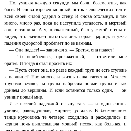
Но, умирая каждую секунду, мы были бессмертны, как
боги. И снова взревел мощный поток человеческих тел и
всей своей силой ударил о стену. И снова отхлынул, и так
много, много раз, пока не наступила усталость, и мертвый
сон, и тишина. А я, прокаженный, был у самой стены и
видел, что начинает шататься она, гордая царица, и ужас
падения судорогой пробегает по ее камням.
— Она падает! — закричал я. — Братья, она падает!
— Ты ошибаешься, прокаженный, — ответили мне
братья. И тогда я стал просить их:
— Пусть стоит она, но разве каждый труп не есть ступень
к вершине? Нас много, и жизнь наша тягостна. Устелем
трупами землю; на трупы набросим новые трупы и так
дойдем до вершины. И если останется только один, — он
увидит новый мир.
И с веселой надеждой оглянулся я — и одни спины
увидел, равнодушные, жирные, усталые. В бесконечном
танце кружились те четверо, сходились и расходились, и
черная ночь выплевывала мокрый песок, как больная, и
несокрушимой громадой стояла стена.