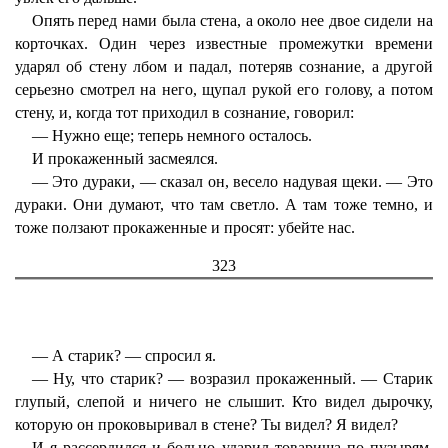
Опять перед нами была стена, а около нее двое сидели на
корточках. Один через известные промежутки времени
ударял об стену лбом и падал, потеряв сознание, а другой
серьезно смотрел на него, щупал рукой его голову, а потом
стену, и, когда тот приходил в сознание, говорил:
— Нужно еще; теперь немного осталось.
И прокаженный засмеялся.
— Это дураки, — сказал он, весело надувая щеки. — Это
дураки. Они думают, что там светло. А там тоже темно, и
тоже ползают прокаженные и просят: убейте нас.
323
— А старик? — спросил я.
— Ну, что старик? — возразил прокаженный. — Старик
глупый, слепой и ничего не слышит. Кто видел дырочку,
которую он проковыривал в стене? Ты видел? Я видел?
И я рассердился и больно ударил товарища по пузырям,