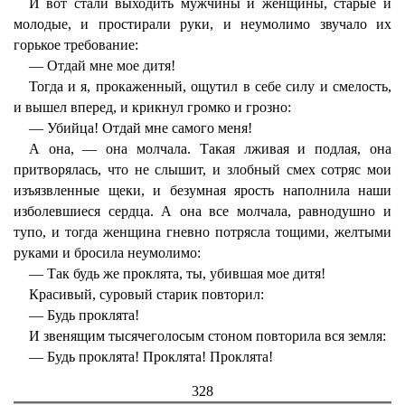
И вот стали выходить мужчины и женщины, старые и
молодые, и простирали руки, и неумолимо звучало их
горькое требование:
— Отдай мне мое дитя!
Тогда и я, прокаженный, ощутил в себе силу и смелость,
и вышел вперед, и крикнул громко и грозно:
— Убийца! Отдай мне самого меня!
А она, — она молчала. Такая лживая и подлая, она
притворялась, что не слышит, и злобный смех сотряс мои
изъязвленные щеки, и безумная ярость наполнила наши
изболевшиеся сердца. А она все молчала, равнодушно и
тупо, и тогда женщина гневно потрясла тощими, желтыми
руками и бросила неумолимо:
— Так будь же проклята, ты, убившая мое дитя!
Красивый, суровый старик повторил:
— Будь проклята!
И звенящим тысячеголосым стоном повторила вся земля:
— Будь проклята! Проклята! Проклята!
328