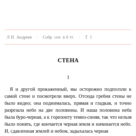
Л.Н. Андреев
Собр. соч. в 6 тт.
Т. 1
СТЕНА
I
Я и другой прокаженный, мы осторожно подползли к
самой стене и посмотрели вверх. Отсюда гребня стены не
было видно; она поднималась, прямая и гладкая, и точно
разрезала небо на две половины. И наша половина неба
была буро-черная, а к горизонту темно-синяя, так что нельзя
было понять, где кончается черная земля и начинается небо.
И, сдавленная землей и небом, задыхалась черная