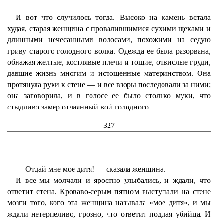
И вот что случилось тогда. Высоко на камень встала
худая, старая женщина с провалившимися сухими щеками и
длинными нечесанными волосами, похожими на седую
гриву старого голодного волка. Одежда ее была разорвана,
обнажая желтые, костлявые плечи и тощие, отвислые груди,
давшие жизнь многим и истощенные материнством. Она
протянула руки к стене — и все взоры последовали за ними;
она заговорила, и в голосе ее было столько муки, что
стыдливо замер отчаянный вой голодного.
327
— Отдай мне мое дитя! — сказала женщина.
И все мы молчали и яростно улыбались, и ждали, что
ответит стена. Кроваво-серым пятном выступали на стене
мозги того, кого эта женщина называла «мое дитя», и мы
ждали нетерпеливо, грозно, что ответит подлая убийца. И