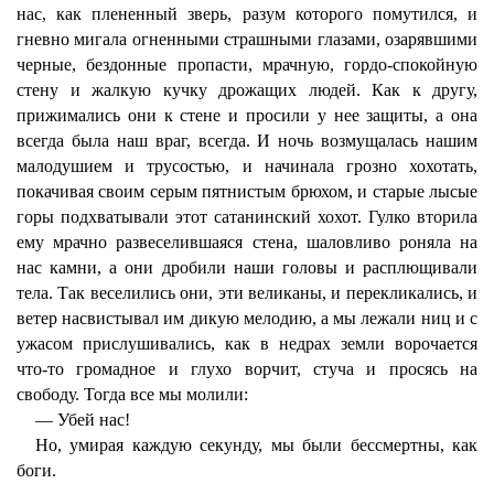
нас, как плененный зверь, разум которого помутился, и
гневно мигала огненными страшными глазами, озарявшими
черные, бездонные пропасти, мрачную, гордо-спокойную
стену и жалкую кучку дрожащих людей. Как к другу,
прижимались они к стене и просили у нее защиты, а она
всегда была наш враг, всегда. И ночь возмущалась нашим
малодушием и трусостью, и начинала грозно хохотать,
покачивая своим серым пятнистым брюхом, и старые лысые
горы подхватывали этот сатанинский хохот. Гулко вторила
ему мрачно развеселившаяся стена, шаловливо роняла на
нас камни, а они дробили наши головы и расплющивали
тела. Так веселились они, эти великаны, и перекликались, и
ветер насвистывал им дикую мелодию, а мы лежали ниц и с
ужасом прислушивались, как в недрах земли ворочается
что-то громадное и глухо ворчит, стуча и просясь на
свободу. Тогда все мы молили:
— Убей нас!
Но, умирая каждую секунду, мы были бессмертны, как
боги.