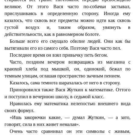
великое. От этого Вася часто по-собачьи застывал,
прислушиваясь в определенную сторону. Иногда ему
казалось, что сквозь все предметы можно идти как сквозь
густой воздух и, таким образом, увязнуть в
действительности, как в равномерном болоте.
Больше всего его смущало обилие людей. Они как бы
вытягивали его из самого себя. Поэтому Вася часто пел.
Последнее время он взял привычку петь бегом.
Часто, поздним вечером возвращаясь из магазина с
краюхой хлеба под мышкой, он, одинокий, бежал по
темным улицам, оглашая пространство зычным пением.
Казалось, сама темнота шарахалась от него в сторону.
Приноровился также Вася Жуткин к математике. Оттого
и поступил в вечернюю школу, в седьмой класс.
Нравилась ему математика нелепостью внешнего вида
своих формул.
«Ишь закорючки какие, — думал Жуткин, — а зато,
говорят, сила в них живет немалая».
Очень часто сравнивал он эти символы с живым,