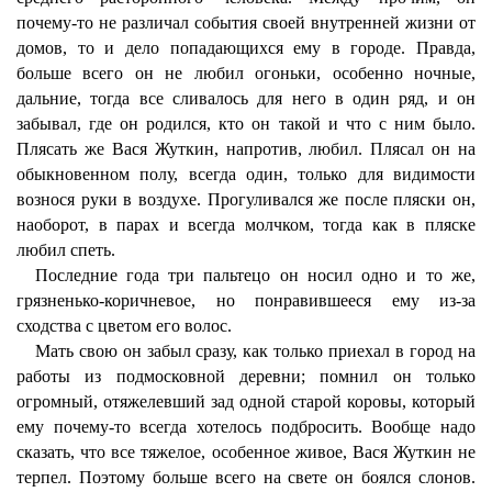
почему-то не различал события своей внутренней жизни от
домов, то и дело попадающихся ему в городе. Правда,
больше всего он не любил огоньки, особенно ночные,
дальние, тогда все сливалось для него в один ряд, и он
забывал, где он родился, кто он такой и что с ним было.
Плясать же Вася Жуткин, напротив, любил. Плясал он на
обыкновенном полу, всегда один, только для видимости
вознося руки в воздухе. Прогуливался же после пляски он,
наоборот, в парах и всегда молчком, тогда как в пляске
любил спеть.
Последние года три пальтецо он носил одно и то же,
грязненько-коричневое, но понравившееся ему из-за
сходства с цветом его волос.
Мать свою он забыл сразу, как только приехал в город на
работы из подмосковной деревни; помнил он только
огромный, отяжелевший зад одной старой коровы, который
ему почему-то всегда хотелось подбросить. Вообще надо
сказать, что все тяжелое, особенное живое, Вася Жуткин не
терпел. Поэтому больше всего на свете он боялся слонов.