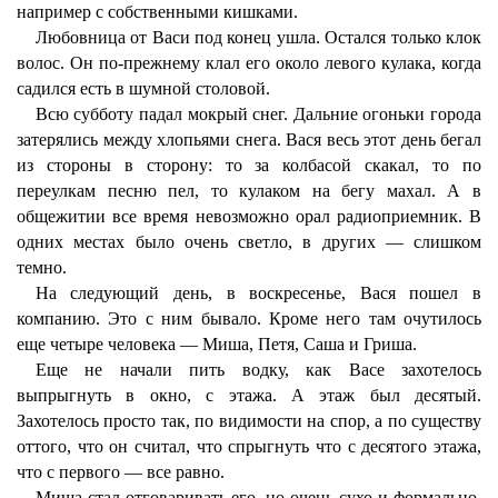
например с собственными кишками.
Любовница от Васи под конец ушла. Остался только клок
волос. Он по-прежнему клал его около левого кулака, когда
садился есть в шумной столовой.
Всю субботу падал мокрый снег. Дальние огоньки города
затерялись между хлопьями снега. Вася весь этот день бегал
из стороны в сторону: то за колбасой скакал, то по
переулкам песню пел, то кулаком на бегу махал. А в
общежитии все время невозможно орал радиоприемник. В
одних местах было очень светло, в других — слишком
темно.
На следующий день, в воскресенье, Вася пошел в
компанию. Это с ним бывало. Кроме него там очутилось
еще четыре человека — Миша, Петя, Саша и Гриша.
Еще не начали пить водку, как Васе захотелось
выпрыгнуть в окно, с этажа. А этаж был десятый.
Захотелось просто так, по видимости на спор, а по существу
оттого, что он считал, что спрыгнуть что с десятого этажа,
что с первого — все равно.
Миша стал отговаривать его, но очень сухо и формально,