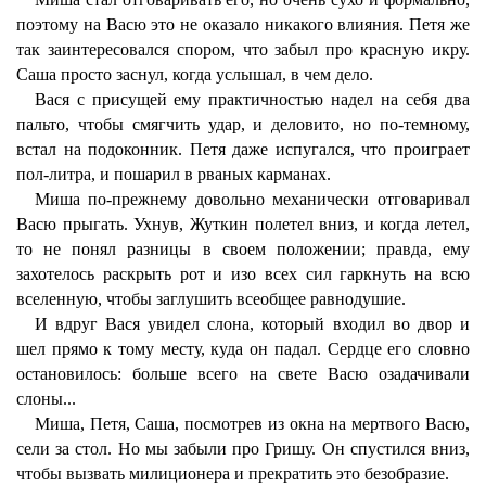
поэтому на Васю это не оказало никакого влияния. Петя же
так заинтересовался спором, что забыл про красную икру.
Саша просто заснул, когда услышал, в чем дело.
Вася с присущей ему практичностью надел на себя два
пальто, чтобы смягчить удар, и деловито, но по-темному,
встал на подоконник. Петя даже испугался, что проиграет
пол-литра, и пошарил в рваных карманах.
Миша по-прежнему довольно механически отговаривал
Васю прыгать. Ухнув, Жуткин полетел вниз, и когда летел,
то не понял разницы в своем положении; правда, ему
захотелось раскрыть рот и изо всех сил гаркнуть на всю
вселенную, чтобы заглушить всеобщее равнодушие.
И вдруг Вася увидел слона, который входил во двор и
шел прямо к тому месту, куда он падал. Сердце его словно
остановилось: больше всего на свете Васю озадачивали
слоны...
Миша, Петя, Саша, посмотрев из окна на мертвого Васю,
сели за стол. Но мы забыли про Гришу. Он спустился вниз,
чтобы вызвать милиционера и прекратить это безобразие.