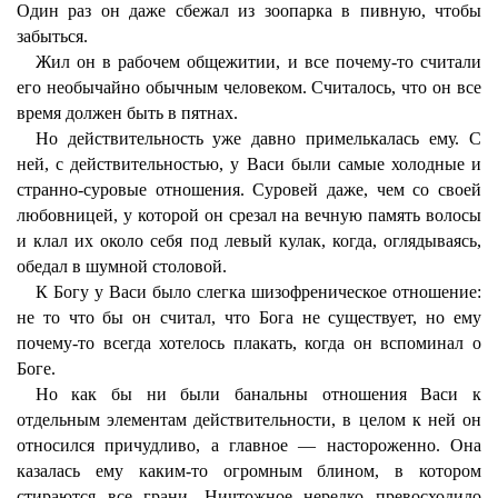
Один раз он даже сбежал из зоопарка в пивную, чтобы
забыться.
Жил он в рабочем общежитии, и все почему-то считали
его необычайно обычным человеком. Считалось, что он все
время должен быть в пятнах.
Но действительность уже давно примелькалась ему. С
ней, с действительностью, у Васи были самые холодные и
странно-суровые отношения. Суровей даже, чем со своей
любовницей, у которой он срезал на вечную память волосы
и клал их около себя под левый кулак, когда, оглядываясь,
обедал в шумной столовой.
К Богу у Васи было слегка шизофреническое отношение:
не то что бы он считал, что Бога не существует, но ему
почему-то всегда хотелось плакать, когда он вспоминал о
Боге.
Но как бы ни были банальны отношения Васи к
отдельным элементам действительности, в целом к ней он
относился причудливо, а главное — настороженно. Она
казалась ему каким-то огромным блином, в котором
стираются все грани. Ничтожное нередко превосходило