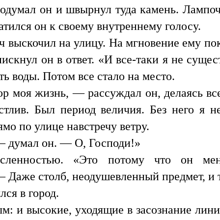
одумал он и швырнул туда камень. Лампоч
атился он к своему внутреннему голосу.
выскочил на улицу. На мгновение ему пока
скнул он в ответ. «И все-таки я не суще
 воды. Потом все стало на место.
ор моя жизнь, — рассуждал он, делаясь в
астлив. Был период величия. Без него я 
мо по улице навстречу ветру.
— думал он. — О, Господи!»
сленностью. «Это потому что он мен
 Даже столб, неодушевленный предмет, и 
ся в город.
ым: и высокие, уходящие в засознание лини