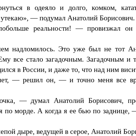
рнуться в одеяло и долго, комком, ката
я утекаю», — подумал Анатолий Борисович.
обольше реальности! — провизжал он в
нем надломилось. Это уже был не тот А
му все стало загадочным. Загадочным и то
одился в России, и даже то, что над ним вис
нет, — решил он, — и точно меня все вр
очка, — думал Анатолий Борисович, пр
 по морде. А когда я ее бью по заднице, 
лепой дыре, ведущей в серое, Анатолий Бор