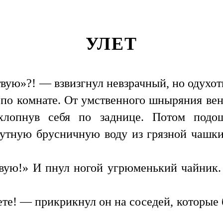
УЛЕТ
вую»?! — взвизгнул невзрачный, но одухот
 по комнате. От умственного шныряния вен
хлопнув себя по заднице. Потом под
мутную брусничную воду из грязной чашки
твую!» И пнул ногой угрюменький чайник.
ете! — прикрикнул он на соседей, которые 