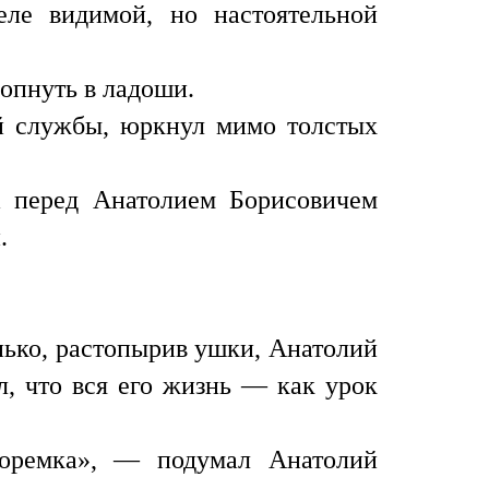
ле видимой, но настоятельной
опнуть в ладоши.
й службы, юркнул мимо толстых
а перед Анатолием Борисовичем
.
нько, растопырив ушки, Анатолий
л, что вся его жизнь — как урок
еоремка», — подумал Анатолий