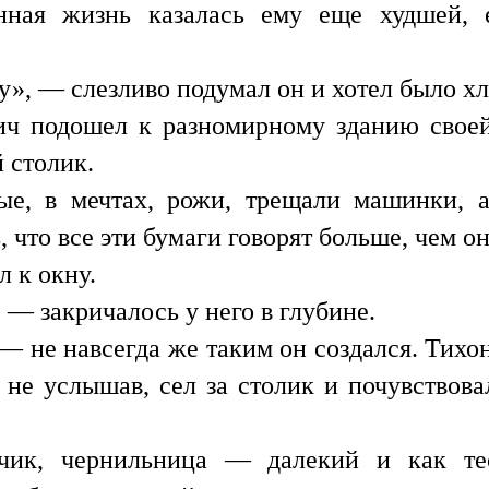
нная жизнь казалась ему еще худшей, е
у», — слезливо подумал он и хотел было хл
ич подошел к разномирному зданию свое
 столик.
тые, в мечтах, рожи, трещали машинки, 
, что все эти бумаги говорят больше, чем он
 к окну.
, — закричалось у него в глубине.
— не навсегда же таким он создался. Тихо
не услышав, сел за столик и почувствова
ьчик, чернильница — далекий и как т