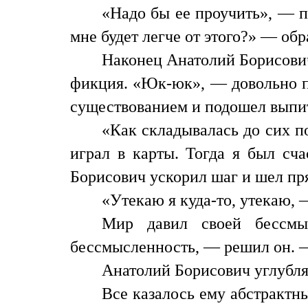
«Надо бы ее проучить», — п
мне будет легче от этого?» — обр
Наконец Анатолий Борисович 
фикция. «Юк-юк», — довольно пи
существованием и подошел выпить
«Как складывалась до сих п
играл в карты. Тогда я был сч
Борисович ускорил шаг и шел пря
«Утекаю я куда-то, утекаю, 
Мир давил своей бессмы
бессмысленность, — решил он. —
Анатолий Борисович углублял
Все казалось ему абстрактн