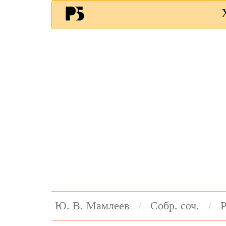
Ю. В. Мамлеев
Собр. соч.
Р