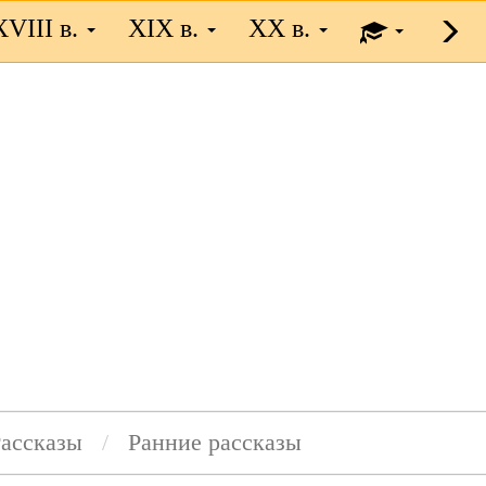
XVIII в.
XIX в.
XX в.
ассказы
Ранние рассказы