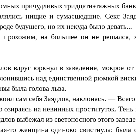
омных причудливых тридцатиэтажных банко
являлись нищие и сумасшедшие. Секс За
роде будущего, но их некуда было девать...
а прохожим, на большее он не решался, х
длов вдруг юркнул в заведение, мокрое от
клонившись над единственной рюмкой виски
овы была голова льва.
окоил сам себя Заядлов, наклонясь. — Всег
о озираясь на невинных проституток. Тень и
ядлов выбежал из светоносного этого заведе
кая-то женщина одиноко свистнула: была 