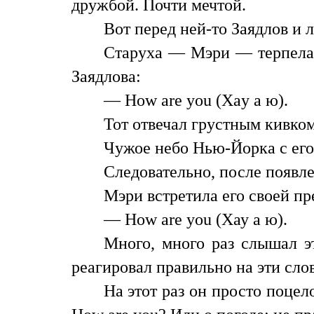
дружбой. Почти мечтой.
Вот перед ней-то Заядлов и 
Старуха — Мэри — терпела и
Заядлова:
— How are you (Xay а ю).
Тот отвечал грустным кивком
Чужое небо Нью-Йорка с его
Следовательно, после появл
Мэри встретила его своей п
— How are you (Хау а ю).
Много, много раз слышал э
реагировал правильно на эти сло
На этот раз он просто поцел