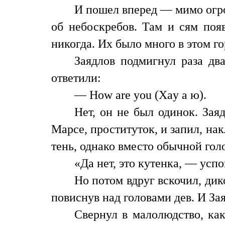
И пошел вперед — мимо огр
об небоскребов. Там и сям по
никогда. Их было много в этом го
Заядлов подмигнул раза дв
ответили:
— How are you (Xay а ю).
Нет, он не был одинок. Зая
Марсе, проституток, и запил, на
тень, однако вместо обычной гол
«Да нет, это кутенка, — усп
Но потом вдруг вскочил, дик
повиснув над головами дев. И За
Свернул в малолюдство, ка