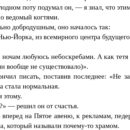
одном поту подумал он, — я знал, что этим
но ведомый когтями.
ьно добродушным, оно началось так:
Нью-Йорка, из всемирного центра будущего.
 ночам любуюсь небоскребами. А как тетя 
н вообще не существовало)».
ончил писать, поставив последнее: «Не з
на стала нормальная.
 этому.
?» — решил он от счастья.
вперед на Пятое авеню, к рекламам, педе
а, который называли почему-то храмом.