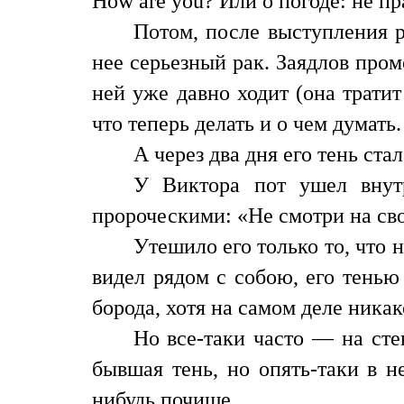
How are you? Или о погоде: не пр
Потом, после выступления р
нее серьезный рак. Заядлов пром
ней уже давно ходит (она трати
что теперь делать и о чем думать
А через два дня его тень стал
У Виктора пот ушел внутр
пророческими: «Не смотри на свое
Утешило его только то, что 
видел рядом с собою, его тенью
борода, хотя на самом деле ника
Но все-таки часто — на сте
бывшая тень, но опять-таки в н
нибудь почище.