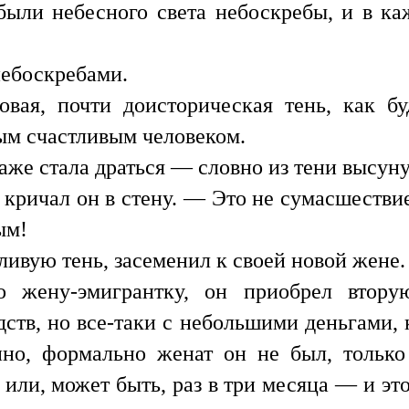
 были небесного света небоскребы, и в к
небоскребами.
новая, почти доисторическая тень, как 
тым счастливым человеком.
аже стала драться — словно из тени высунул
кричал он в стену. — Это не сумасшествие
ым!
ливую тень, засеменил к своей новой жене.
ло жену-эмигрантку, он приобрел втор
дств, но все-таки с небольшими деньгами, к
нно, формально женат он не был, тольк
, или, может быть, раз в три месяца — и э