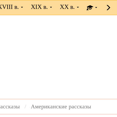
XVIII в.
XIX в.
XX в.
ассказы
Американские рассказы