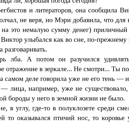
авда ли, хорошая погода сегодня?
егбистов и литераторов, она сообщила Викт
олчал, не веря, но Мэри добавила, что для 
т на это немалую сумму денег) приличный 
. Виктор улыбался как во сне, по-прежнему
а разговаривать.
ь лба. А потом он разучился удивлять
 отражение в зеркале... Не смотри... Ты п
на самом деле говорила уже не его тень — и
 — лица, например, уже не существовало,
кой бороды у него в земной жизни не было.
не, в углу, где-то в полуклозете среди см
ей то оказывался птичий нос, то коровье у