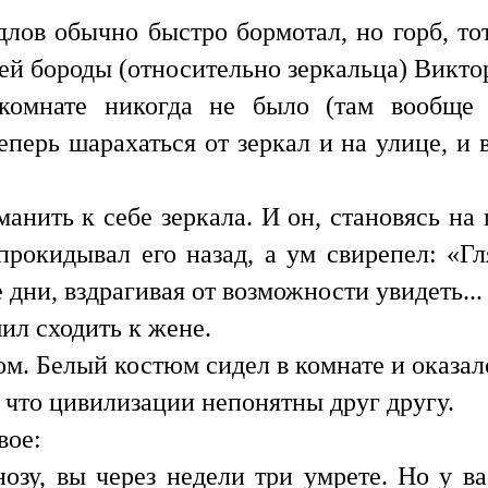
длов обычно быстро бормотал, но горб, то
й бороды (относительно зеркальца) Викто
 комнате никогда не было (там вообще
еперь шарахаться от зеркал и на улице, и 
анить к себе зеркала. И он, становясь на 
рокидывал его назад, а ум свирепел: «Г
дни, вздрагивая от возможности увидеть...
ил сходить к жене.
ом. Белый костюм сидел в комнате и оказа
 что цивилизации непонятны друг другу.
вое:
озу, вы через недели три умрете. Но у в