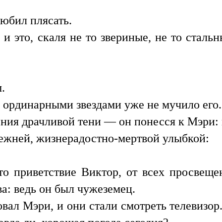
любил плясать.
 это, скаля не то звериные, не то стальн
.
 ординарными звездами уже не мучило его..
ения драчливой тени — он понесся к Мэри: 
режней, жизнерадостно-мертвой улыбкой:
то приветствие Виктор, от всех просвеще
ва: ведь он был чужеземец.
овал Мэри, и они стали смотреть телевизо