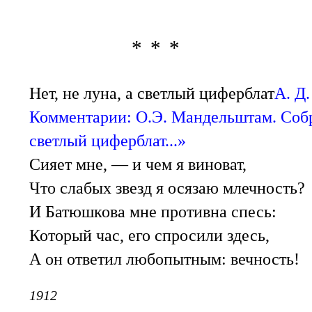
* * *
Нет, не луна, а светлый циферблат
А. Д
Комментарии: О.Э. Мандельштам. Собр.со
светлый циферблат...»
Сияет мне, — и чем я виноват,
Что слабых звезд я осязаю млечность?
И Батюшкова мне противна спесь:
Который час, его спросили здесь,
А он ответил любопытным: вечность!
1912