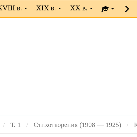
XVIII в.
XIX в.
XX в.
Т. 1
Стихотворения (1908 — 1925)