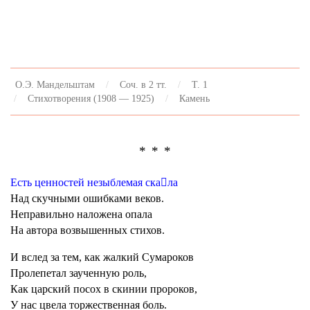
О.Э. Мандельштам
Соч. в 2 тт.
Т. 1
Стихотворения (1908 — 1925)
Камень
* * *
Есть ценностей незыблемая скала
Над скучными ошибками веков.
Неправильно наложена опала
На автора возвышенных стихов.
И вслед за тем, как жалкий Сумароков
Пролепетал заученную роль,
Как царский посох в скинии пророков,
У нас цвела торжественная боль.