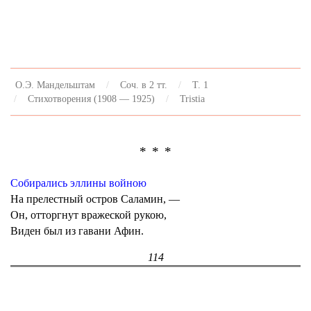
О.Э. Мандельштам
Соч. в 2 тт.
Т. 1
Стихотворения (1908 — 1925)
Tristia
* * *
Собирались эллины войною
На прелестный остров Саламин, —
Он, отторгнут вражеской рукою,
Виден был из гавани Афин.
114