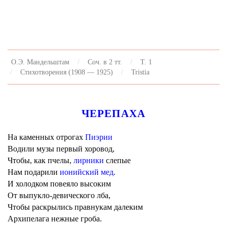
О.Э. Мандельштам
Соч. в 2 тт.
Т. 1
Стихотворения (1908 — 1925)
Tristia
ЧЕРЕПАХА
На каменных отрогах
Пиэрии
Водили музы первый хоровод,
Чтобы, как пчелы,
лирники
слепые
Нам подарили
ионийский мед
.
И холодком повеяло высоким
От выпукло-девического лба,
Чтобы раскрылись правнукам далеким
Архипелага нежные гроба.