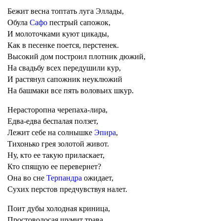
Бежит весна топтать луга Эллады,
Обула
Сафо
пестрый сапожок,
И молоточками куют цикады,
Как в песенке поется, перстенек.
Высокий дом построил плотник дюжий,
На свадьбу всех передушили кур,
И растянул сапожник неуклюжий
На башмаки все пять воловьих шкур.
Нерасторопна черепаха-лира,
Едва-едва беспалая ползет,
Лежит себе на солнышке
Эпира
,
Тихонько грея золотой живот.
Ну, кто ее такую приласкает,
Кто спящую ее перевернет?
Она во сне
Терпандра
ожидает,
Сухих перстов предчувствуя налет.
Поит дубы холодная криница,
Простоволосая шумит трава,