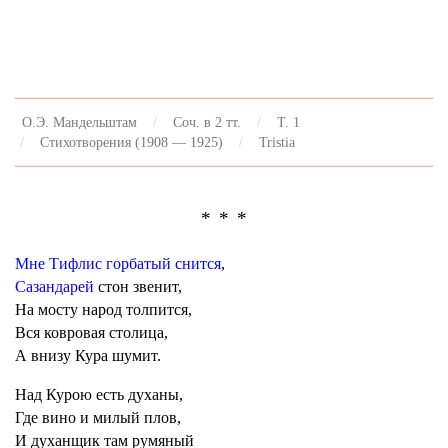
О.Э. Мандельштам
Соч. в 2 тт.
Т. 1
Стихотворения (1908 — 1925)
Tristia
* * *
Мне Тифлис горбатый снится
,
Сазандарей
стон звенит,
На мосту народ толпится,
Вся ковровая столица,
А внизу Кура шумит.
Над Курою есть духаны,
Где вино и милый плов,
И духанщик там румяный