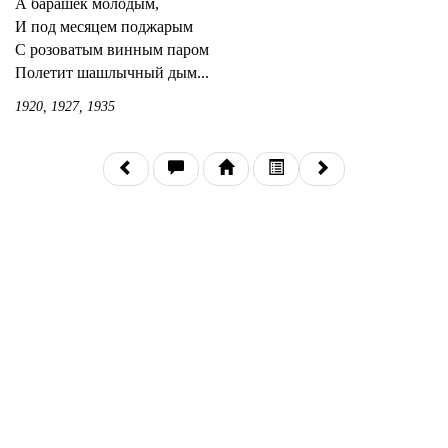
А барашек молодым,
И под месяцем поджарым
С розоватым винным паром
Полетит шашлычный дым...
1920, 1927, 1935