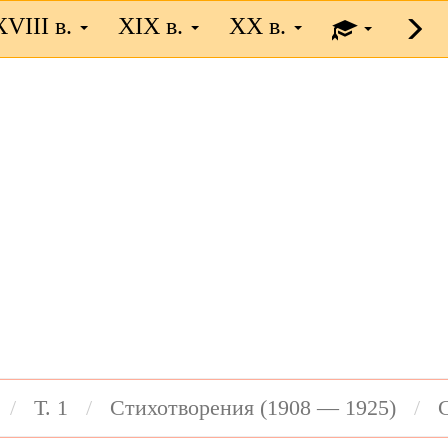
XVIII в.
XIX в.
XX в.
Т. 1
Стихотворения (1908 — 1925)