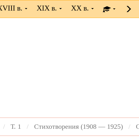
XVIII в.
XIX в.
XX в.
Т. 1
Стихотворения (1908 — 1925)