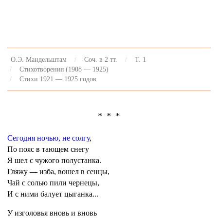
О.Э. Мандельштам
Соч. в 2 тт.
Т. 1
Стихотворения (1908 — 1925)
Стихи 1921 — 1925 годов
* * *
Сегодня ночью, не солгу
,
По пояс в тающем снегу
Я шел с чужого полустанка.
Гляжу — изба, вошел в сенцы,
Чай с солью пили чернецы,
И с ними балует цыганка...
У изголовья вновь и вновь