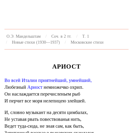
О.Э. Мандельштам
Соч. в 2 тт.
Т. 1
Новые стихи (1930—1937)
Московские стихи
АРИОСТ
Во всей Италии приятнейший, умнейший,
Любезный
Ариост
немножечко охрип.
Он наслаждается перечисленьем рыб
И перчит все моря нелепицею злейшей.
И, словно музыкант на десяти цимбалах,
Не уставая рвать повествованья нить,
Ведет туда-сюда, не зная сам, как быть,
Запутанный рассказ о рыцарских скандалах.