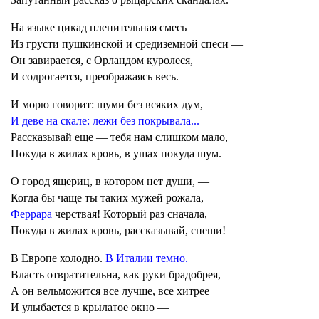
На языке цикад пленительная смесь
Из грусти пушкинской и средиземной спеси —
Он завирается, с Орландом куролеся,
И содрогается, преображаясь весь.
И морю говорит: шуми без всяких дум,
И деве на скале: лежи без покрывала...
Рассказывай еще — тебя нам слишком мало,
Покуда в жилах кровь, в ушах покуда шум.
О город ящериц, в котором нет души, —
Когда бы чаще ты таких мужей рожала,
Феррара
черствая! Который раз сначала,
Покуда в жилах кровь, рассказывай, спеши!
В Европе холодно.
В Италии темно.
Власть отвратительна, как руки брадобрея,
А он вельможится все лучше, все хитрее
И улыбается в крылатое окно —