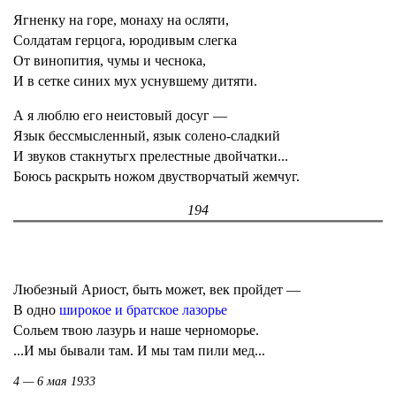
Ягненку на горе, монаху на осляти,
Солдатам герцога, юродивым слегка
От винопития, чумы и чеснока,
И в сетке синих мух уснувшему дитяти.
А я люблю его неистовый досуг —
Язык бессмысленный, язык солено-сладкий
И звуков стакнутьгх прелестные двойчатки...
Боюсь раскрыть ножом двустворчатый жемчуг.
194
Любезный Ариост, быть может, век пройдет —
В одно
широкое и братское лазорье
Сольем твою лазурь и наше черноморье.
...И мы бывали там. И мы там пили мед...
4 — 6 мая 1933