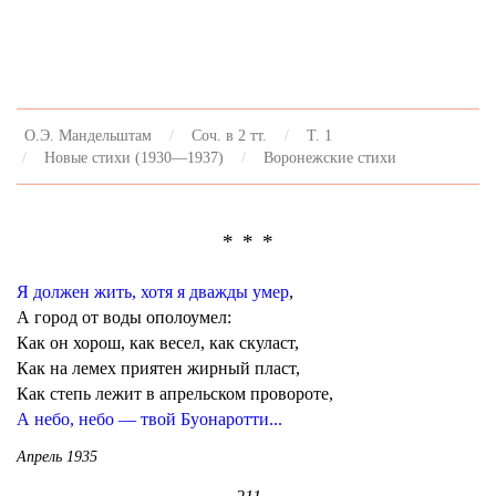
О.Э. Мандельштам
Соч. в 2 тт.
Т. 1
Новые стихи (1930—1937)
Воронежские стихи
* * *
Я должен жить, хотя я дважды умер
,
А город от воды ополоумел:
Как он хорош, как весел, как скуласт,
Как на лемех приятен жирный пласт,
Как степь лежит в апрельском провороте,
А небо, небо — твой Буонаротти...
Апрель 1935