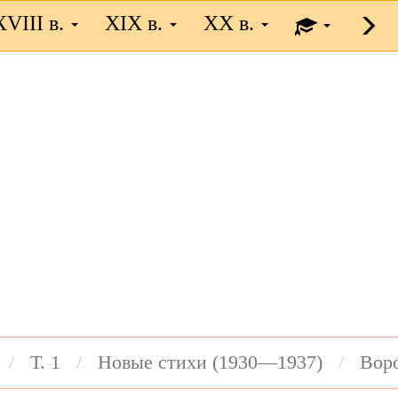
XVIII в.
XIX в.
XX в.
Т. 1
Новые стихи (1930—1937)
Вор