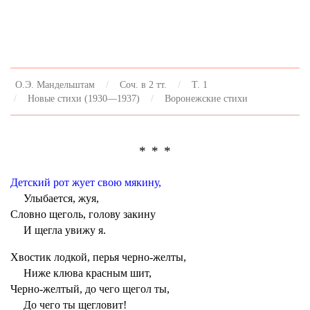
О.Э. Мандельштам
Соч. в 2 тт.
Т. 1
Новые стихи (1930—1937)
Воронежские стихи
* * *
Детский рот жует свою мякину,
Улыбается, жуя,
Словно щеголь, голову закину
И щегла увижу я.
Хвостик лодкой, перья черно-желты,
Ниже клюва красным шит,
Черно-желтый, до чего щегол ты,
До чего ты щегловит!