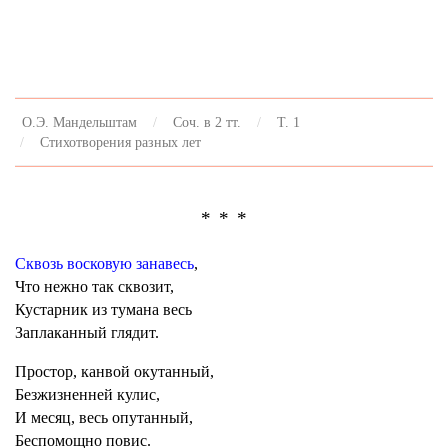
О.Э. Мандельштам
Соч. в 2 тт.
Т. 1
Стихотворения разных лет
* * *
Сквозь восковую занавесь
,
Что нежно так сквозит,
Кустарник из тумана весь
Заплаканный глядит.
Простор, канвой окутанный,
Безжизненней кулис,
И месяц, весь опутанный,
Беспомощно повис.