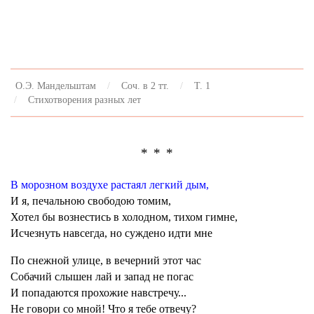
О.Э. Мандельштам
Соч. в 2 тт.
Т. 1
Стихотворения разных лет
* * *
В морозном воздухе растаял легкий дым,
И я, печальною свободою томим,
Хотел бы вознестись в холодном, тихом гимне,
Исчезнуть навсегда, но суждено идти мне
По снежной улице, в вечерний этот час
Собачий слышен лай и запад не погас
И попадаются прохожие навстречу...
Не говори со мной! Что я тебе отвечу?