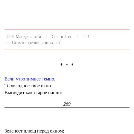
О.Э. Мандельштам
Соч. в 2 тт.
Т. 1
Стихотворения разных лет
* * *
Если утро зимнее темно,
То холодное твое окно
Выглядит как старое панно:
269
Зеленеет плющ перед окном;