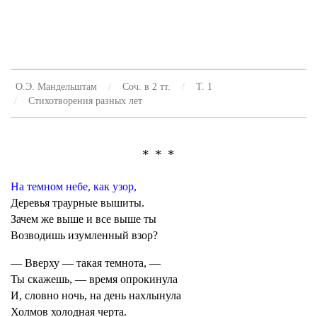
О.Э. Мандельштам
Соч. в 2 тт.
Т. 1
Стихотворения разных лет
* * *
На темном небе, как узор,
Деревья траурные вышиты.
Зачем же выше и все выше ты
Возводишь изумленный взор?
— Вверху — такая темнота, —
Ты скажешь, — время опрокинула
И, словно ночь, на день нахлынула
Холмов холодная черта.