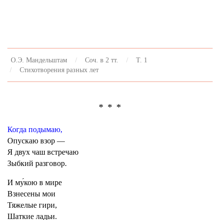
О.Э. Мандельштам
Соч. в 2 тт.
Т. 1
Стихотворения разных лет
* * *
Когда подымаю,
Опускаю взор —
Я двух чаш встречаю
Зыбкий разговор.
И му́кою в мире
Взнесены мои
Тяжелые гири,
Шаткие ладьи.