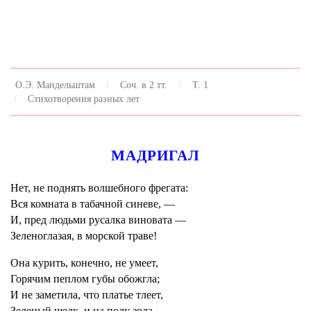
О.Э. Мандельштам
Соч. в 2 тт.
Т. 1
Стихотворения разных лет
МАДРИГАЛ
Нет, не поднять волшебного фрегата:
Вся комната в табачной синеве, —
И, пред людьми русалка виновата —
Зеленоглазая, в морской траве!
Она курить, конечно, не умеет,
Горячим пеплом губы обожгла;
И не заметила, что платье тлеет,
Зеленый шелк, и на полу зола...