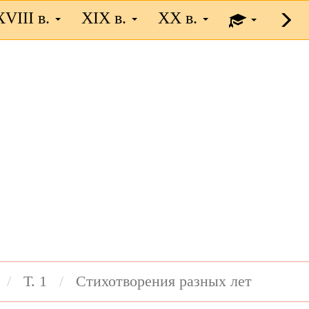
XVIII в.
XIX в.
XX в.
Т. 1
Стихотворения разных лет