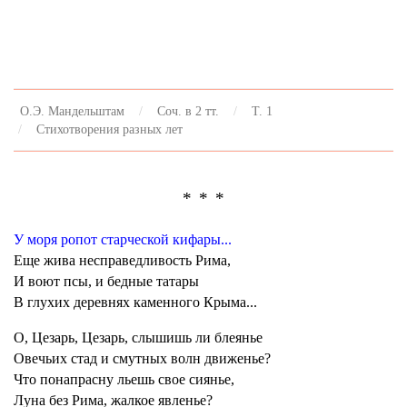
О.Э. Мандельштам
Соч. в 2 тт.
Т. 1
Стихотворения разных лет
* * *
У моря ропот старческой кифары...
Еще жива несправедливость Рима,
И воют псы, и бедные татары
В глухих деревнях каменного Крыма...
О, Цезарь, Цезарь, слышишь ли блеянье
Овечьих стад и смутных волн движенье?
Что понапрасну льешь свое сиянье,
Луна без Рима, жалкое явленье?