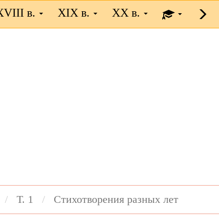
XVIII в.
XIX в.
XX в.
Т. 1
Стихотворения разных лет