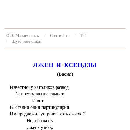
О.Э. Мандельштам
Соч. в 2 тт.
Т. 1
Шуточные стихи
ЛЖЕЦ И КСЕНДЗЫ
(Басня)
Известно: у католиков развод
За преступление слывет.
И вот
В Италии один партикулярий
Им предложил устроить хоть
акварий.
Но, по глазам
Лжеца узнав,