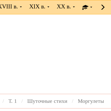
XVIII в.
XIX в.
XX в.
Т. 1
Шуточные стихи
Моргулеты