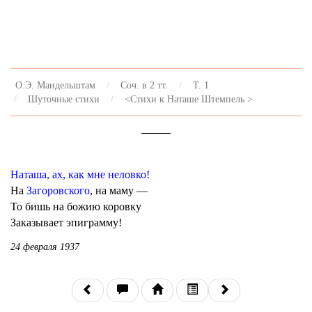
О.Э. Мандельштам
Соч. в 2 тт.
Т. 1
Шуточные стихи
<Стихи к Наташе Штемпель >
Наташа, ах, как мне неловко!
На
Загоровского
, на маму —
То бишь на божию коровку
Заказывает эпиграмму!
24 февраля 1937